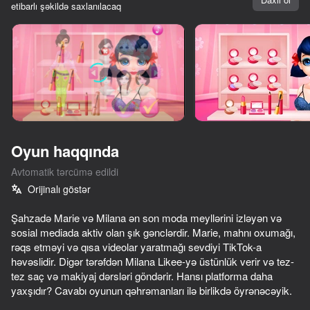
etibarlı şəkildə saxlanılacaq
Cihazı döndərin
Oyun yalnız üfüqi
rejimdə işləyir
Oyun haqqında
Avtomatik tərcümə edildi
Orijinalı göstər
Şahzadə Marie və Milana ən son moda meyllərini izləyən və
sosial mediada aktiv olan şık gənclərdir. Marie, mahnı oxumağı,
rəqs etməyi və qısa videolar yaratmağı sevdiyi TikTok-a
OYNA
həvəslidir. Digər tərəfdən Milana Likee-yə üstünlük verir və tez-
tez saç və makiyaj dərsləri göndərir. Hansı platforma daha
49
39
54
66
yaxşıdır? Cavabı oyunun qəhrəmanları ilə birlikdə öyrənəcəyik.
Become a Queen
I Am Security
Fairy Girls Dress Up