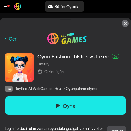
Bütün Oyunlar
Geri
Oyun Fashion: TikTok vs Likee
0+
Dmitriy
Qızlar üçün
Reytinq AllWebGames
Oyunçuların qiyməti
34
4,2
Oyna
Login ilə daxil olan zaman oyundakı gedişat və nailiyyətlər
Daxil ol