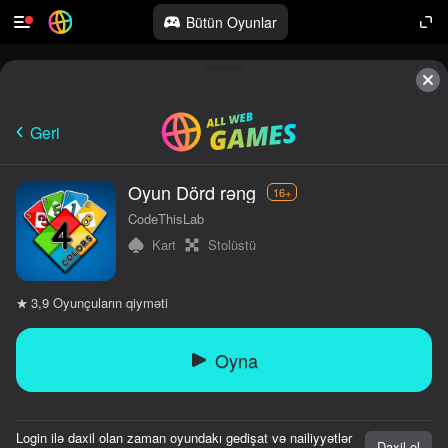
Bütün Oyunlar
Geri
Oyun Dörd rəng
16+
CodeThisLab
Kart
Stolüstü
Oyunçuların qiyməti
3,9
Oyna
Login ilə daxil olan zaman oyundakı gedişat və nailiyyətlər
Daxil ol