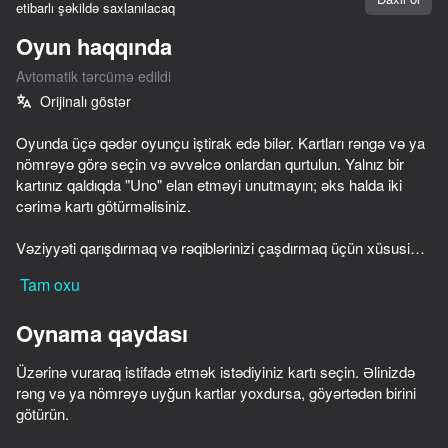
etibarlı şəkildə saxlanılacaq
Cihazı döndərin
Oyun haqqında
Oyun yalnız üfüqi
Avtomatik tərcümə edildi
rejimdə işləyir
Orijinalı göstər
Oyunda üçə qədər oyunçu iştirak edə bilər. Kartları rəngə və ya
nömrəyə görə seçin və əvvəlcə onlardan qurtulun. Yalnız bir
kartınız qaldıqda "Uno" elan etməyi unutmayın; əks halda iki
cərimə kartı götürməlisiniz.
Vəziyyəti qarışdırmaq və rəqiblərinizi çaşdırmaq üçün xüsusi
xəritələrdən istifadə edin!
Tam oxu
Oynama qaydası
OYNA
Üzərinə vuraraq istifadə etmək istədiyiniz kartı seçin. Əlinizdə
rəng və ya nömrəyə uyğun kartlar yoxdursa, göyərtədən birini
61
61
73
65
götürün.
Keyboard Evolution
Ono Classic Cards
ONU