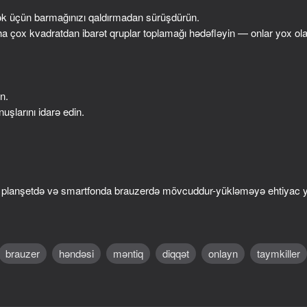
ək üçün barmağınızı qaldırmadan sürüşdürün.
aha çox kvadratdan ibarət qruplar toplamağı hədəfləyin — onlar yox ol
n.
uşlarını idarə edin.
45
53
 planşetdə və smartfonda brauzerdə mövcuddur-yükləməyə ehtiyac 
ion
Ink Ride
The Path to Infinity
brauzer
həndəsi
məntiq
diqqət
onlayn
taymkiller
42
46