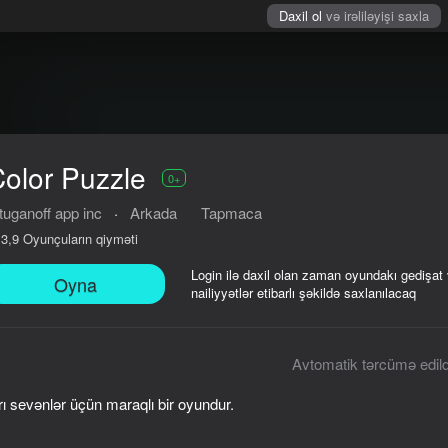
Daxil ol
və irəliləyişi saxla
olor Puzzle
0+
tuganoff app inc
·
Arkada
Tapmaca
Oyunçuların qiyməti
3,9
Login ilə daxil olan zaman oyundakı gedişat
Oyna
nailiyyətlər etibarlı şəkildə saxlanılacaq
Avtomatik tərcümə edild
ı sevənlər üçün maraqlı bir oyundur.