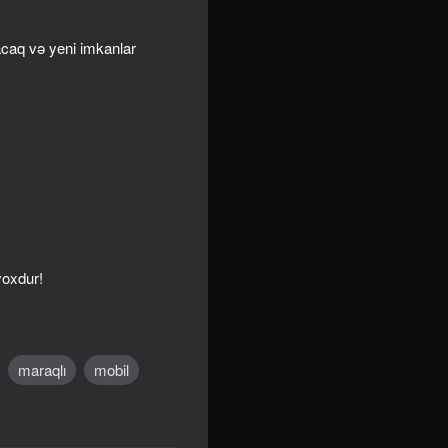
acaq və yeni imkanlar
yoxdur!
maraqlı
mobil