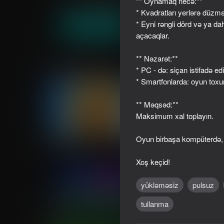
** Oynamaq necə:**
Arkada
Tapmaca
Aituganoff app inc
* Kvadratları yerlərə düzm
* Eyni rəngli dörd və ya d
Oyna
açacaqlar.
** Nəzarət:**
Oxşar oyunlar
* PC - də: siçan istifadə edi
* Smartfonlarda: oyun toxun
** Məqsəd:**
Maksimum xal toplayın.
53
39
Oyun birbaşa kompüterdə,
Cookie Clicker
Iphone clicker evolut
Xoş keçid!
yükləməsiz
pulsuz
tullanma
44
34