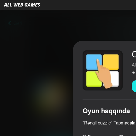
Geri
C
Ai
Oyun haqqında
Color Puzzle
"Rəngli puzzle" Tapmacalar
3,9
Oyunçuların qiyməti
0+