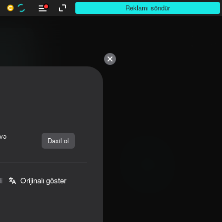
Reklamı söndür
 və
Daxil ol
i
Orijinalı göstər