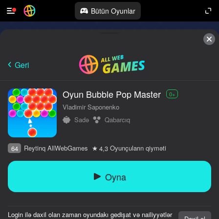
Bütün Oyunlar
Geri
Oyun Bubble Pop Master
0+
Vladimir Saponenko
Sadə
Qabarcıq
Reytinq AllWebGames
Oyunçuların qiyməti
64
4,3
Oyna
Login ilə daxil olan zaman oyundakı gedişat və nailiyyətlər
Daxil ol