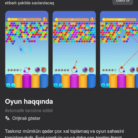
etibarlı şəkildə saxlanılacaq
Oyun haqqında
Avtomatik tərcümə edildi
10,000-dən çox oyun

Orijinalı göstər
Hamısı pulsuz

Hamısı sizin
Taskınız mümkün qədər çox xal toplamaq və oyun sahəsini
təmizləməkdir. Eyni rəngli üç və ya daha çox topdan ibarət