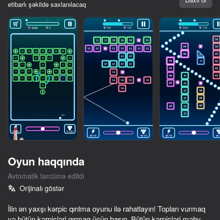
etibarlı şəkildə saxlanılacaq
Oyun haqqında
Avtomatik tərcümə edildi
Orijinalı göstər
İlin ən yaxşı kərpic qırılma oyunu ilə rahatlayın! Topları vurmaq
və bütün kərpicləri qırmaq üçün basın. Bütün kərpicləri məhv