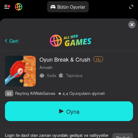
Bütün Oyunlar
Geri
Oyun Break & Crush
12+
Armath
Sadə
Tapmaca
Reytinq AllWebGames
Oyunçuların qiyməti
63
4,4
Oyna
Login ilə daxil olan zaman oyundakı gedişat və nailiyyətlər
Daxil ol