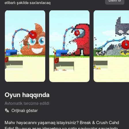
etibarlı şəkildə saxlanılacaq
Oyun haqqında
Avtomatik tərcümə edildi
Orijinalı göstər
76
74
59
75
Məhv həyəcanını yaşamaq istəyirsiniz? Break & Crush Cəhd
I'm a Monster!
Go Escape
Mr. Slice
Edin! Bu oyun asan idarəetmə və çətin səviyyələr sayəsində