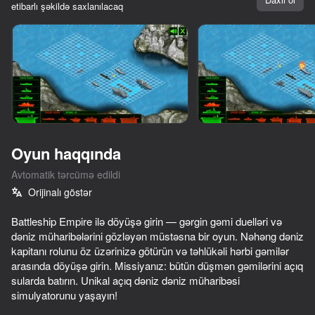
etibarlı şəkildə saxlanılacaq
Cihazı döndərin
Oyun yalnız üfüqi
rejimdə işləyir
Oyun haqqında
Avtomatik tərcümə edildi
Orijinalı göstər
Battleship Empire ilə döyüşə girin — gərgin gəmi duelləri və
dəniz müharibələrini gözləyən müstəsna bir oyun. Nəhəng dəniz
kapitanı rolunu öz üzərinizə götürün və təhlükəli hərbi gəmilər
OYNA
arasında döyüşə girin. Missiyanız: bütün düşmən gəmilərini açıq
sularda batırın. Unikal açıq dəniz dəniz müharibəsi
68
60
59
54
simulyatorunu yaşayın!
Missiles and Drones: A Strike On A Military Base
Zombie Road: Cases Merge
Airplane: Craft and Fly
Winter Snipe