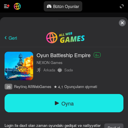
Bütün Oyunlar
Geri
Oyun Battleship Empire
6+
NEXON Games
Arkada
Sadə
Reytinq AllWebGames
Oyunçuların qiyməti
26
4,1
Oyna
Login ilə daxil olan zaman oyundakı gedişat və nailiyyətlər
Daxil ol