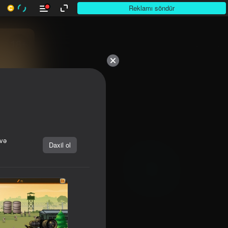
Reklamı söndür
10,000-dən çox

otuunlar. Hamısı pulsuz.

Hamısı sizin.
 və
Daxil ol
Başla