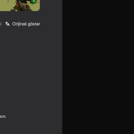
i
Orijinalı göstər
xın.