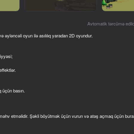
Avtomatik tərcümə edild
və əyləncəli oyun ilə asılılıq yaradan 2D oyundur.
yyəsi;
ffektlər.
62
16+
62
KS Russian Snipers
Block Shooter 3D
q üçün basın.
əhv etməlidir. Şəkli böyütmək üçün vurun və atəş açmaq üçün bura
16+
63
60