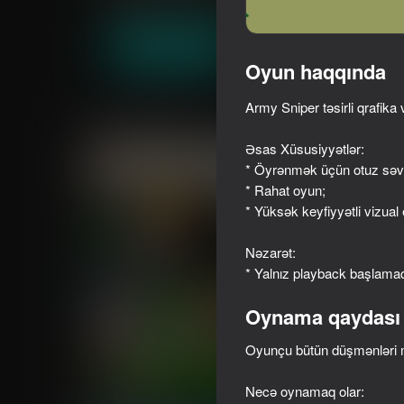
Döyüş
JulGames
Oyna
Oyun haqqında
Army Sniper təsirli qrafika 
Oxşar oyunlar
Əsas Xüsusiyyətlər:
* Öyrənmək üçün otuz səvi
* Rahat oyun;
* Yüksək keyfiyyətli vizual e
72
16+
67
Nəzarət:
Bodycam Shooter
Gun Maker
* Yalnız playback başlama
Oynama qaydası
Oyunçu bütün düşmənləri m
62
16+
53
Necə oynamaq olar: