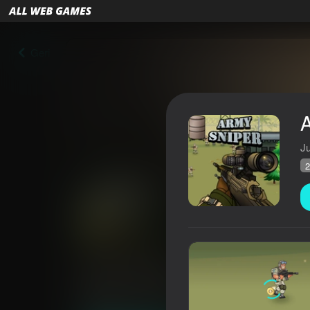
Geri
A
J
2
Army Sniper
Reytinq AllWebGames
28
3,7
Oyunçuların q