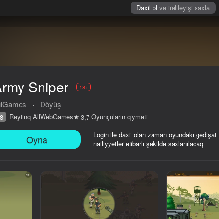
Daxil ol
və irəliləyişi saxla
rmy Sniper
18+
ulGames
·
Döyüş
Reytinq AllWebGames
Oyunçuların qiyməti
8
3,7
Login ilə daxil olan zaman oyundakı gedişat
Oyna
nailiyyətlər etibarlı şəkildə saxlanılacaq
iyməti
18+