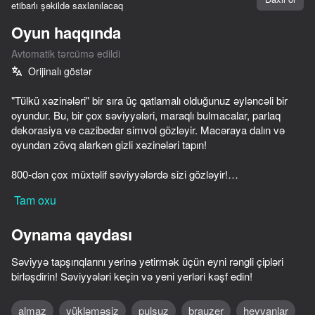
etibarlı şəkildə saxlanılacaq
Oyun haqqında
Avtomatik tərcümə edildi
Orijinalı göstər
"Tülkü xəzinələri" bir sıra üç qatlamalı olduğunuz əyləncəli bir
oyundur. Bu, bir çox səviyyələri, maraqlı bulmacalar, parlaq
dekorasiya və cazibədar simvol gözləyir. Macəraya dalın və
oyundan zövq alarkən gizli xəzinələri tapın!
800-dən çox müxtəlif səviyyələrdə sizi gözləyir!
40-dan çox parlaq bəzədilmiş yerlər!
Tam oxu
The hədiyyə olaraq fantastik bonuslar və mükafatlar!
Maraqlı yeniləmələr sizi gözləyir!
Oynama qaydası
The oyunun ən yaxşı mexaniklərinin müstəsna birləşmələri
"ardıcıl üç"!
Səviyyə tapşırıqlarını yerinə yetirmək üçün eyni rəngli çipləri
birləşdirin! Səviyyələri keçin və yeni yerləri kəşf edin!
72
75
86
53
The Lost City - Match 3
Block Puzzle - Blast Master
Match 3: Beautiful Village
Wish Simulat
almaz
yükləməsiz
pulsuz
brauzer
heyvanlar