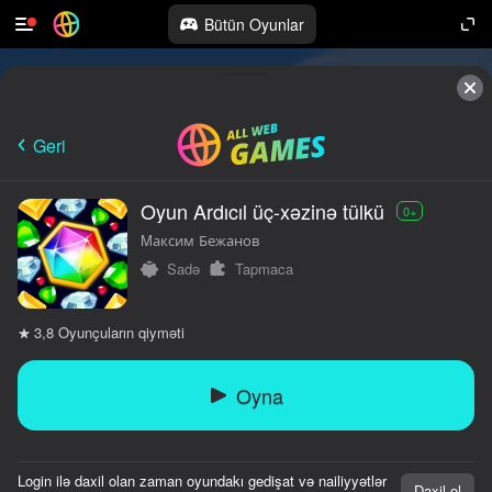
Bütün Oyunlar
Geri
Oyun Ardıcıl üç-xəzinə tülkü
0+
Mаксим Бежанов
Sadə
Tapmaca
Oyunçuların qiyməti
3,8
Oyna
Login ilə daxil olan zaman oyundakı gedişat və nailiyyətlər
Daxil ol