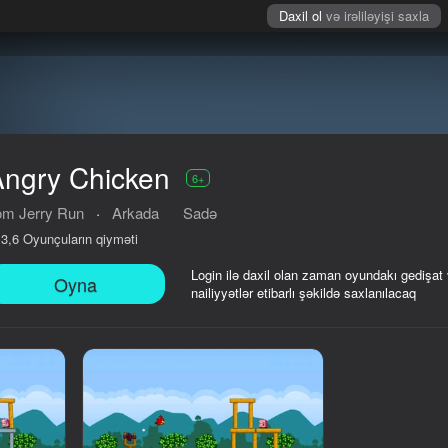
Daxil ol
və irəliləyişi saxla
Angry Chicken
6+
om Jerry Run
·
Arkada
Sadə
Oyunçuların qiyməti
3,6
Login ilə daxil olan zaman oyundakı gedişat
Oyna
nailiyyətlər etibarlı şəkildə saxlanılacaq