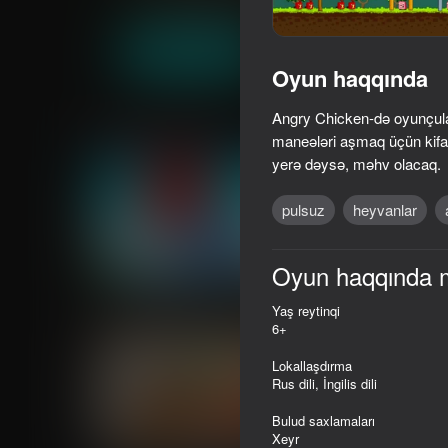
Arkada
Sadə
Tom Jerry Run
Oyna
Oyun haqqında
Angry Chicken-də oyunçular 
Oxşar oyunlar
maneələri aşmaq üçün kifay
yerə dəysə, məhv olacaq.
pulsuz
heyvanlar
74
55
Oyun haqqında 
Block Eating Simulator
No, I'm not a Plankt
Yaş reytinqi
6+
Lokallaşdırma
Rus dili, İngilis dili
Bulud saxlamaları
29
Xeyr