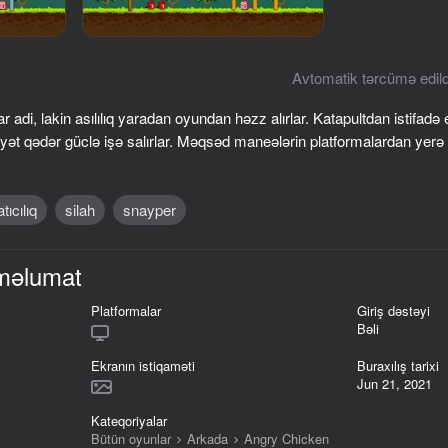
Avtomatik tərcümə edild
adi, lakin asılılıq yaradan oyundan həzz alırlar. Katapultdan istifadə 
ət qədər güclə işə salırlar. Məqsəd maneələrin platformalardan yer
atıcılıq
silah
snayper
56
40
məlumat
on
Sponge Bob: 3D
Geometric Dash: Evol
the Demon!
Platformalar
Giriş dəstəyi
Bəli
Ekranın istiqaməti
Buraxılış tarixi
Jun 21, 2021
Kateqoriyalar
56
46
Bütün oyunlar
Arkada
Angry Chicken