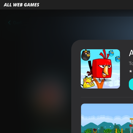
Geri
T
Angry Chicken
3,6
Oyunçuların qiyməti
6+