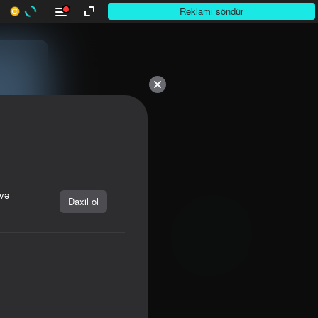
Reklamı söndür
 və
Daxil ol