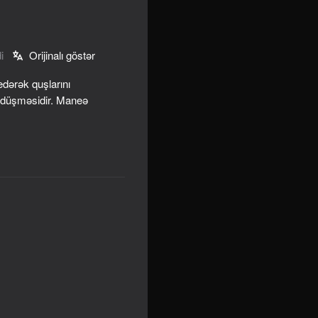
i
Orijinalı göstər
edərək quşlarını
ə düşməsidir. Maneə
ution to