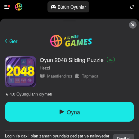
Bütün Oyunlar
Geri
Oyun 2048 Sliding Puzzle
0+
Hezzl
Maarifləndirici
Tapmaca
Oyunçuların qiyməti
4,0
Oyna
Login ilə daxil olan zaman oyundakı gedişat və nailiyyətlər
Daxil ol