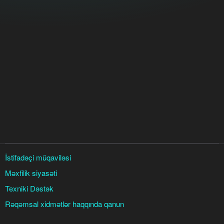
İstifadəçi müqaviləsi
Məxfilik siyasəti
Texniki Dəstək
Rəqəmsal xidmətlər haqqında qanun