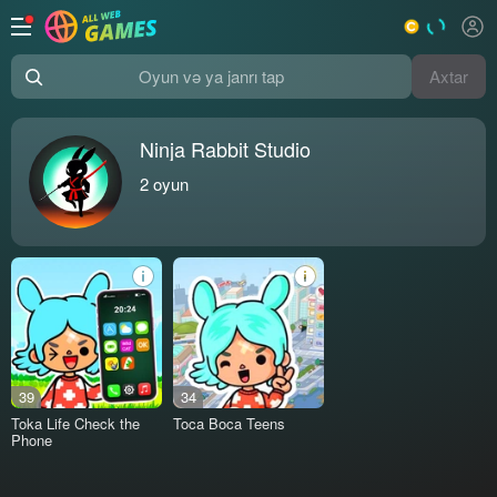
Axtar
Oyun və ya janrı tap
Ninja Rabbit Studio
2
oyun
39
34
Toka Life Check the
Toca Boca Teens
Phone