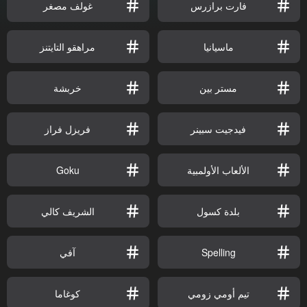
فارت برازرس
غولف مصغر
ماسيانيا
مراهقو التايتنز
مستر بين
خربشة
فيدجيت سبينر
فريزل فراز
الألعاب الأولمبية
Goku
بلدة كسول
الشريف كالي
Spelling
آفي
تيم أومي زومي
كوغاما