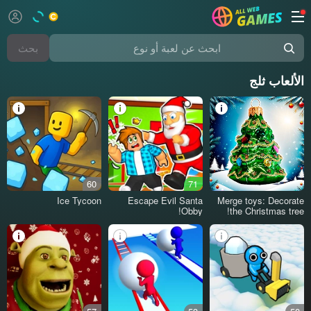
بحث
ابحث عن لعبة أو نوع
الألعاب ثلج
60
71
Ice Tycoon
Escape Evil Santa
Merge toys: Decorate
Obby!
the Christmas tree!