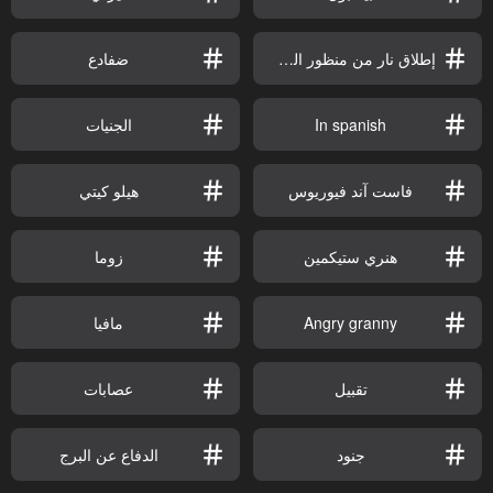
إطلاق نار من منظور الشخص الثالث
ضفادع
In spanish
الجنيات
فاست آند فيوريوس
هيلو كيتي
هنري ستيكمين
زوما
Angry granny
مافيا
تقبيل
عصابات
جنود
الدفاع عن البرج