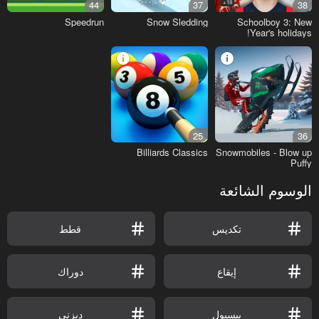
44
37
18+
38
Speedrun
Snow Sledding
Schoolboy 3: New
Year's holidays!
25
36
Billiards Classics
Snowmobiles - Blow up
Puffy
الوسوم الشائعة
تكديس
قطط
إيقاع
دوراك
بيسبول
ديزني