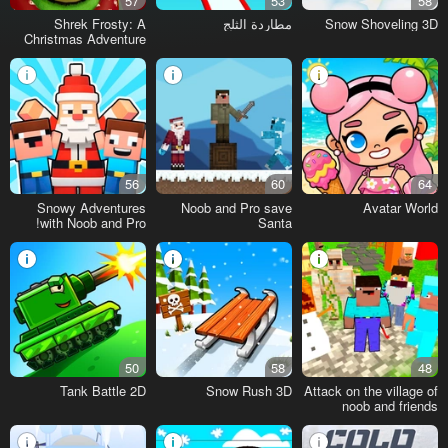
57
53
58
Snow Shoveling 3D
مطاردة الثلج
Shrek Frosty: A
Christmas Adventure
56
60
64
Snowy Adventures
Noob and Pro save
Avatar World
with Noob and Pro!
Santa
50
58
48
Tank Battle 2D
Snow Rush 3D
Attack on the village of
noob and friends