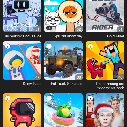
51
16+
52
51
Incredibox Cool as ice
Sprunki snow day
Cold Rider
47
38
46
Snow Race
Ural Truck Simulator
Traitor among us:
impostor vs noob