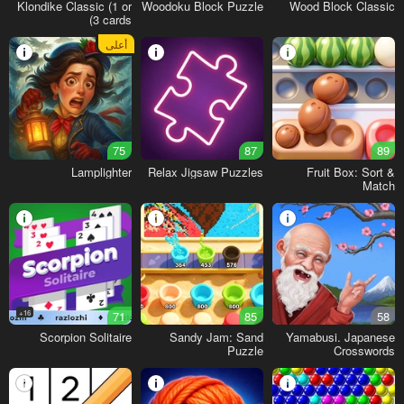
Klondike Classic (1 or
Woodoku Block Puzzle
Wood Block Classic
3 cards)
أعلى
75
87
89
Lamplighter
Relax Jigsaw Puzzles
Fruit Box: Sort &
Match
16+
71
85
58
Scorpion Solitaire
Sandy Jam: Sand
Yamabusi. Japanese
Puzzle
Crosswords