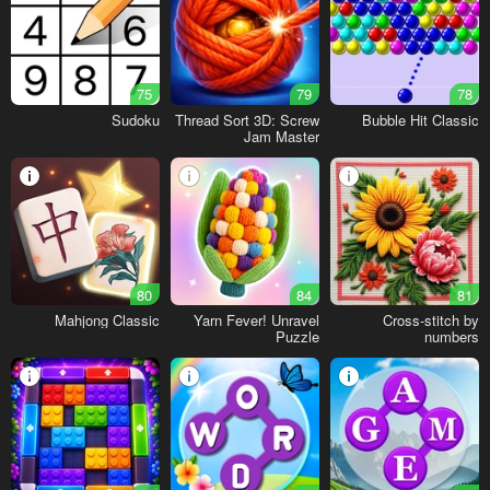
75
79
78
Sudoku
Thread Sort 3D: Screw
Bubble Hit Classic
Jam Master
80
84
81
Mahjong Classic
Yarn Fever! Unravel
Cross-stitch by
Puzzle
numbers