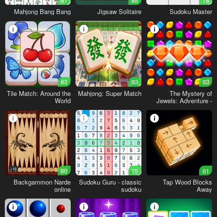
81
88
78
Mahjong Bang Bang
Jigsaw Solitaire
Sudoku Master
83
83
83
Tile Match: Around the
Mahjong: Super Match
The Mystery of
World
Jewels: Adventure -
Match 3
16+
80
75
81
Backgammon Narde
Sudoku Guru - classic
Tap Wood Blocks
online
sudoku
Away