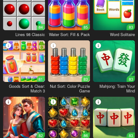
84
85
83
Lines 98 Classic
Water Sort: Fill & Pack
Word Solitaire
81
83
83
Goods Sort & Clear:
Nut Sort: Color Puzzle
Mahjong: Train Your
Match 3
Game
Mind
82
86
83