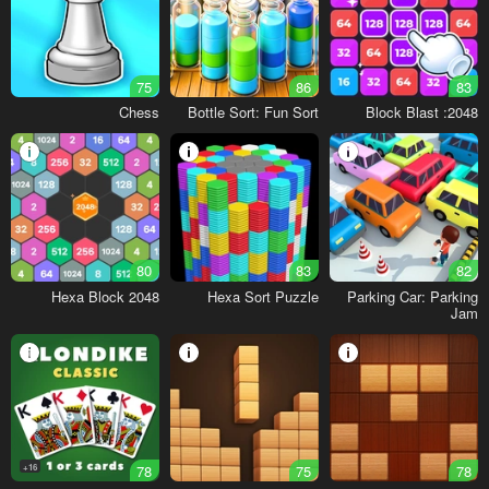
75
86
83
Chess
Bottle Sort: Fun Sort
2048: Block Blast
80
83
82
Hexa Block 2048
Hexa Sort Puzzle
Parking Car: Parking
Jam
16+
78
75
78