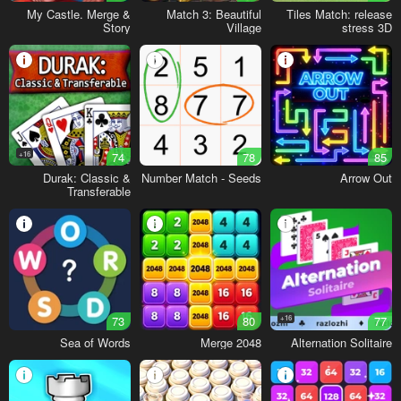
My Castle. Merge &
Match 3: Beautiful
Tiles Match: release
Story
Village
stress 3D
16+
74
78
85
Durak: Classic &
Number Match - Seeds
Arrow Out
Transferable
73
80
16+
77
Sea of Words
2048 Merge
Alternation Solitaire