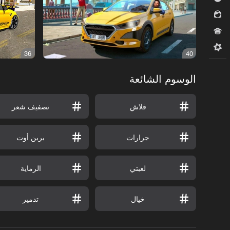
للبنات
مسابقات
ميدكور
36
40
الوسوم الشائعة
فلاش
تصفيف شعر
جرارات
برين أوت
لعبتي
الرماية
خيال
تدمير