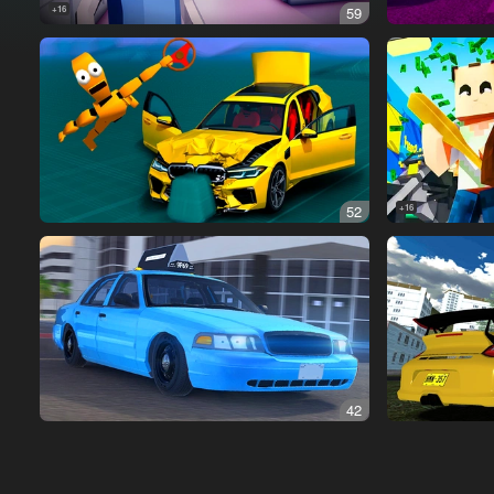
16+
59
52
16+
42