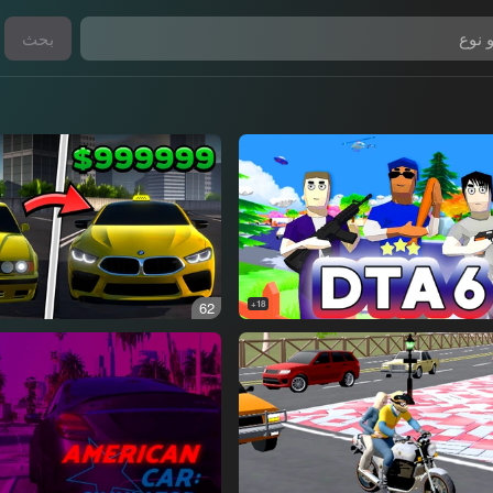
بحث
62
18+