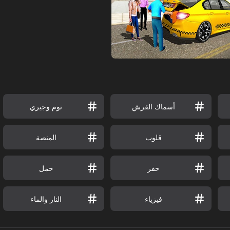
أسماك القرش
توم وجيري
قلوب
المنصة
حفر
حمل
فيزياء
النار والماء