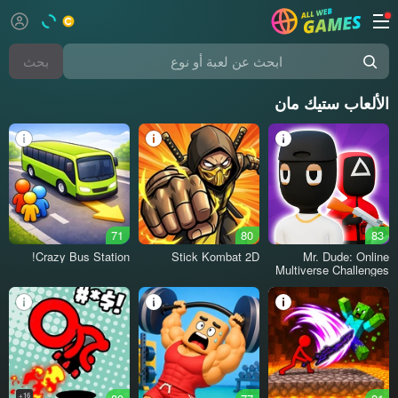
بحث
ابحث عن لعبة أو نوع
الألعاب ستيك مان
71
80
83
Crazy Bus Station!
Stick Kombat 2D
Mr. Dude: Online
Multiverse Challenges
16+