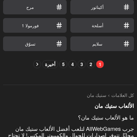
أكيناتور
مرح
أسلحة
فورمولا 1
سلايم
تسوّق
1
2
3
4
5
أخيرة
كل العلامات
ستيك مان
الألعاب ستيك مان
ما هو الألعاب ستيك مان؟
جرب AllWebGames لتلعب أفضل الألعاب ستيك مان
مجانًا. تتوفر إصدارات للجوال والكمبيوتر المكتبي! لا تحتاج