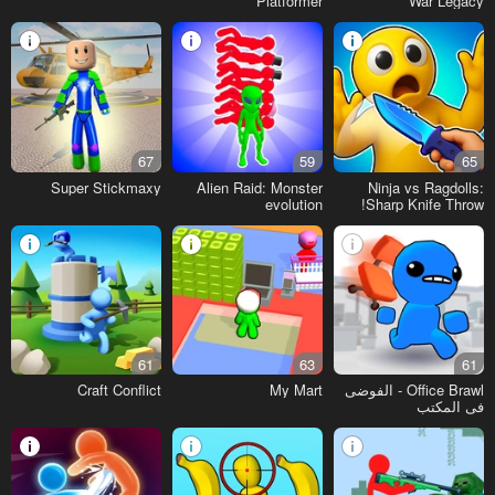
Platformer
War Legacy
67
59
65
Super Stickmaxy
Alien Raid: Monster
Ninja vs Ragdolls:
evolution
Sharp Knife Throw!
61
63
61
Office Brawl - الفوضى
My Mart
Craft Conflict
في المكتب