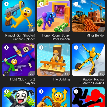
64
65
66
Ragdoll Gun Shooter!
Horror Room: Scary
Miner Builder
Cannon Spinner
Hotel Tycoon
Playground
16+
70
61
69
Fight Club - 1 or 2
Tile Building
Ragdoll Racing:
players
Extreme Downhill!