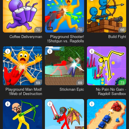
70
16+
70
66
Coffee Deliveryman
Playground Shooter!
Build Fight
Shotgun vs. Ragdolls!
69
69
73
Playground Man Mod!
Stickman Epic
No Pain No Gain -
Web of Destruction!
Ragdoll Sandbox