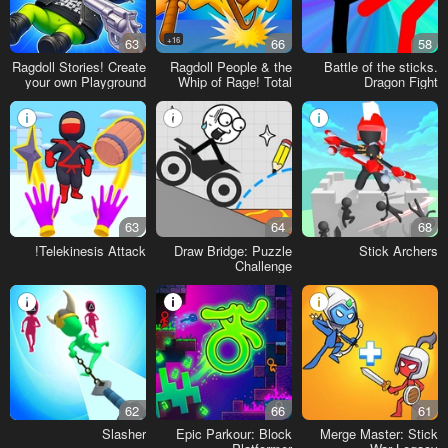
63
16+
66
58
Ragdoll Stories! Create
Ragdoll People & the
Battle of the sticks.
your own Playground
Whip of Rage! Total
Dragon Fight
Feed!
Destroy!
63
64
68
Telekinesis Attack!
Draw Bridge: Puzzle
Stick Archers
Challenge
62
66
61
Slasher
Epic Parkour: Block
Merge Master: Stick