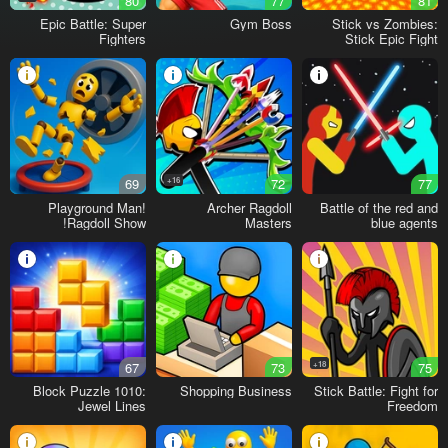
80
77
81
Epic Battle: Super
Gym Boss
Stick vs Zombies:
Fighters
Stick Epic Fight
69
16+
72
77
Playground Man!
Archer Ragdoll
Battle of the red and
Ragdoll Show!
Masters
blue agents
67
73
18+
75
Block Puzzle 1010:
Shopping Business
Stick Battle: Fight for
Jewel Lines
Freedom