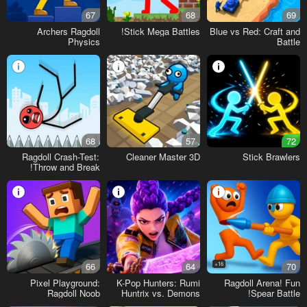
67
68
69
Archers Ragdoll
Stick Mega Battles!
Blue vs Red: Craft and
Physics
Battle
68
57
72
Ragdoll Crash-Test:
Cleaner Master 3D
Stick Brawlers
Throw and Break!
66
64
16+
70
Pixel Playground:
K-Pop Hunters: Rumi
Ragdoll Arena! Fun
Ragdoll Noob
Huntrix vs. Demons
Spear Battle!