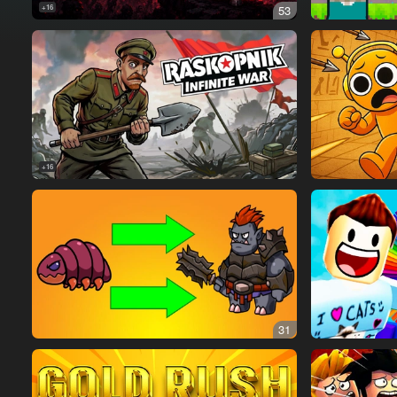
16+
53
16+
31