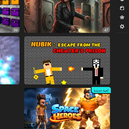
للبنات
مسابقات
ميدكور
39
47
لعبة جديدة