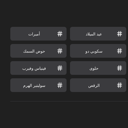
عيد الميلاد
أميرات
سكوبي دو
حوض السمك
حلوى
فينياس وفيرب
الرقص
سوليتير الهرم