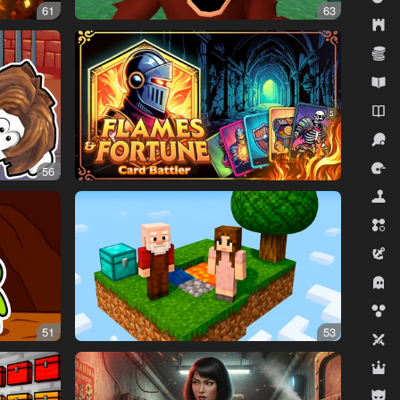
61
63
الاستراتيجية
الاقتصاد
التعليمية
الروايات
الرياضة
السباقات
56
المحاكيات
المطابقة الثلاثية
المغامرة
رعب
قاذفات الفقاعات
51
53
لاعبان
لعب الأدوار
للأولاد