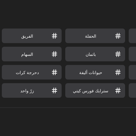
الحفلة
الفريق
باتمان
السهام
حيوانات أليفة
دحرجة كرات
سترايك فورس كيتي
زرّ واحد