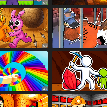
59
58
43