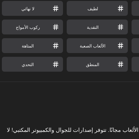
لطيف
لا نهائي
النقدية
ركوب الأمواج
الألعاب الصعبة
المتاهة
المنطق
التحدي
رب AllWebGames لتلعب أفضل Slovo Pacana الألعاب مجانًا. تتوفر إصدارات للجوال والكمبيوتر المكتبي! لا