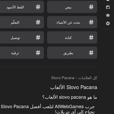
بيض
القط الأسود
للبنات
مسابقات
بحث عن الأشياء
التعلّم
ميدكور
كتابة
توصيل
بطريق
ترقية
كل العلامات
Slovo Pacana
Slovo Pacana الألعاب
ما هو slovo pacana الألعاب؟
ج
تحتاج إلى أي تنزيلات!