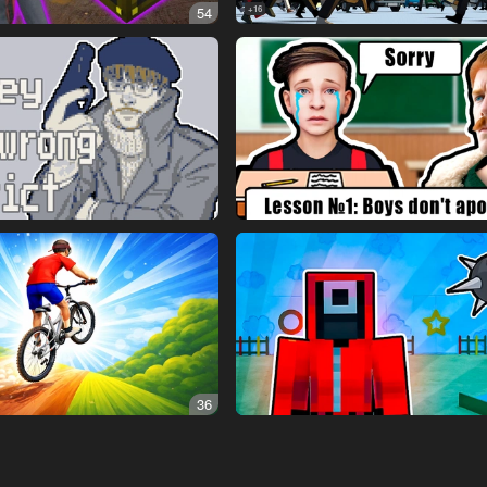
54
16+
36