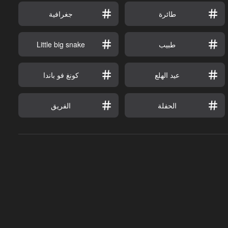
طائرة
جغرافية
طبيب
Little big snake
عيد الهلع
كونغ فو باندا
الحفلة
الفريق