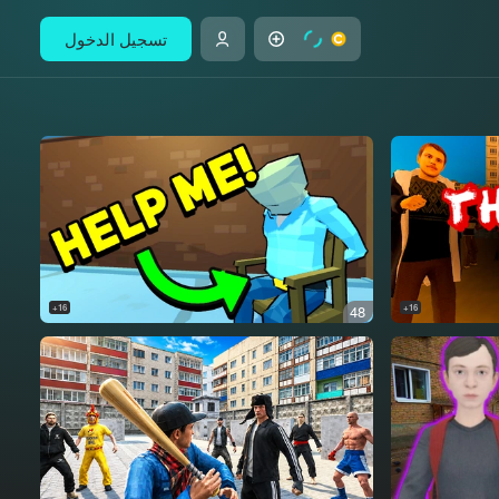
تسجيل الدخول
16+
48
16+