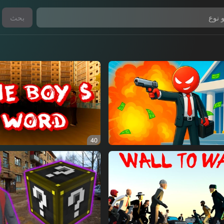
بحث
40