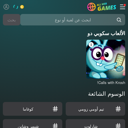
بحث
ابحث عن لعبة أو نوع
الألعاب سكوبي دو
Calls with Krosh!
الوسوم الشائعة
تيم أومي زومي
كوغاما
شارلوت
شيمر وشاين