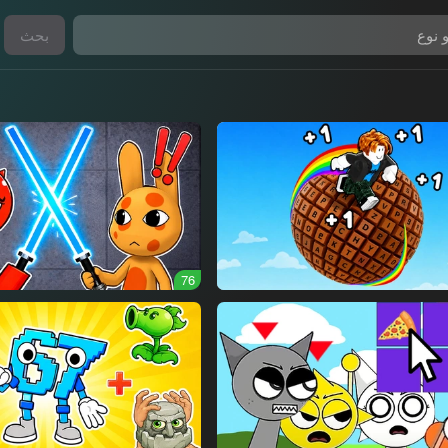
بحث
76