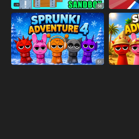
16+
58
51