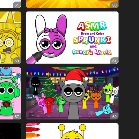
51
63
60
61
57
18+
62