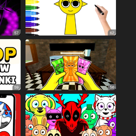
57
62
59
56