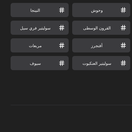
وحوش
النينجا
القرون الوسطى
سوليتير فري سيل
أفنجرز
مربعات
سوليتير العنكبوت
سيوف