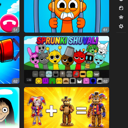
للبنات
مسابقات
ميدكور
51
61
62
16+
62