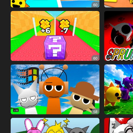
60
60
16+
16+
58