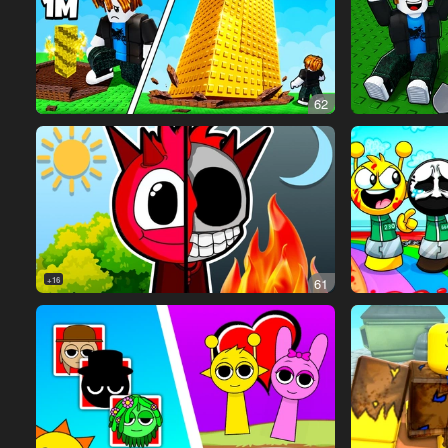
62
16+
61