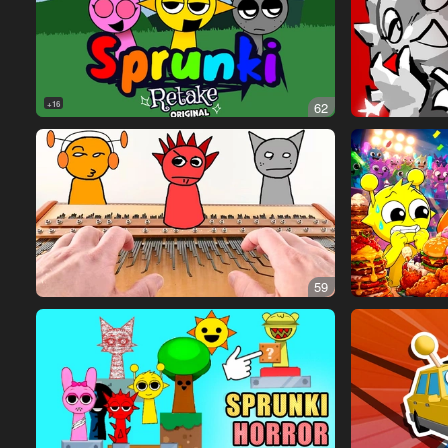
16+
62
59