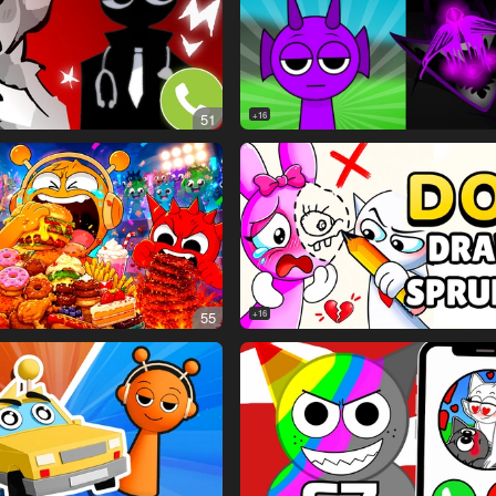
51
16+
55
16+