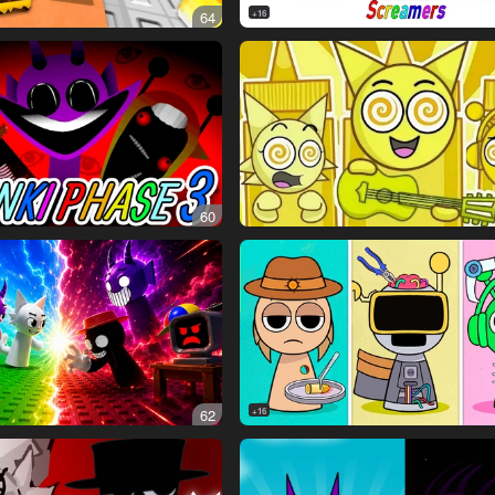
64
16+
60
62
16+