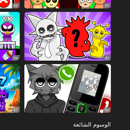
53
57
54
41
57
50
الوسوم الشائعة