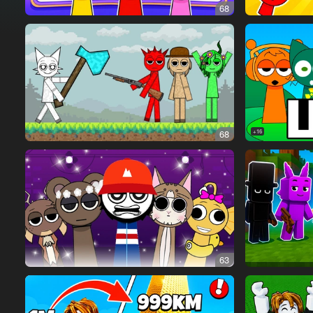
68
68
16+
63