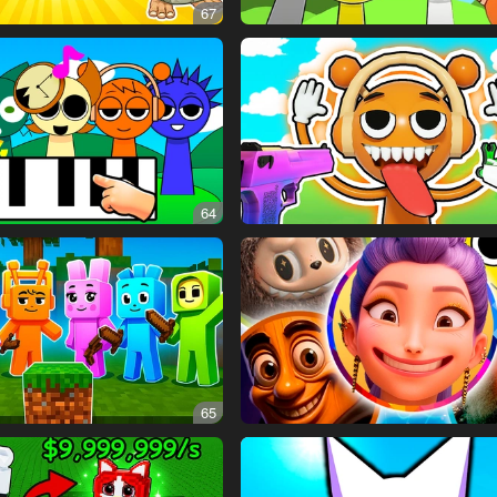
67
64
65