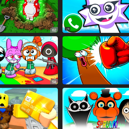
62
16+
58