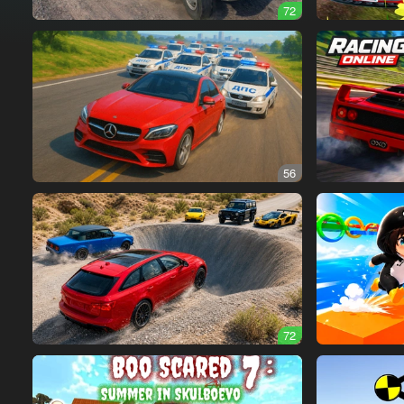
72
56
72