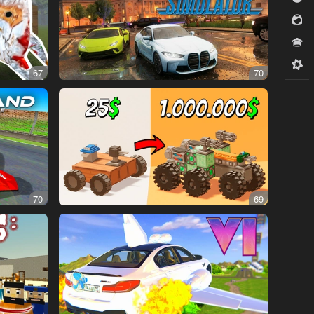
للبنات
مسابقات
ميدكور
67
70
70
69