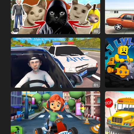
16+
60
61