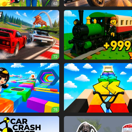
63
72
75