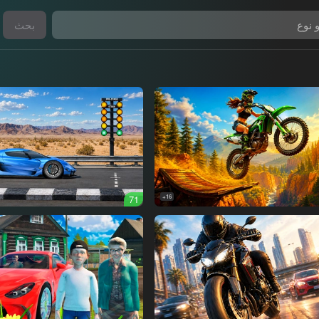
بحث
71
16+