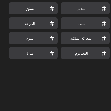
سلايم
تسوّق
دمى
الدراجة
المعركة الملكية
دموي
القط توم
منازل