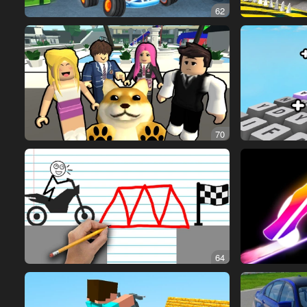
62
70
64