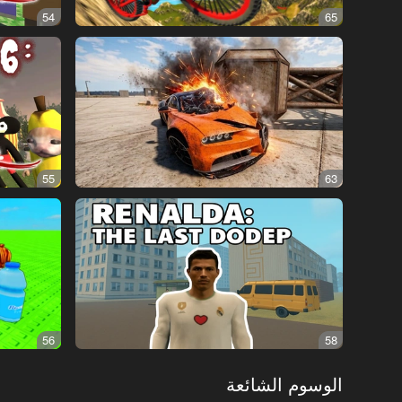
54
65
55
63
56
58
الوسوم الشائعة