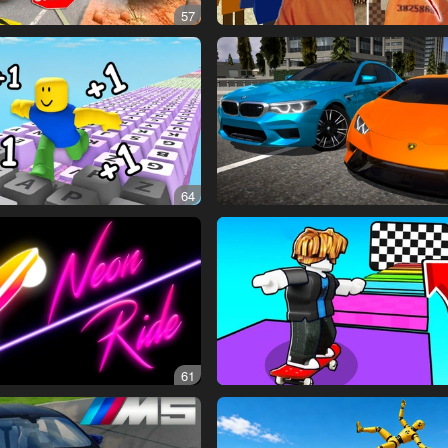
57
64
61