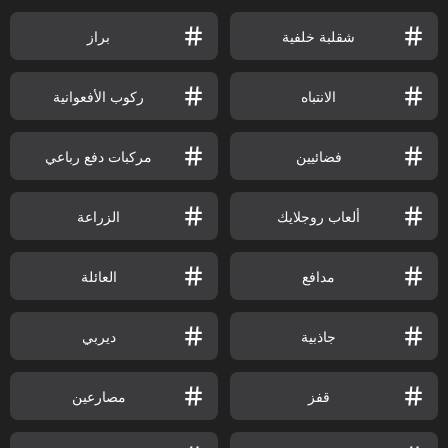
شقلبة خلفية
براز
الانتباه
ركوب الأفعوانية
فضائيين
مركبات دفع رباعي
ألعاب روجلايك
الزراعة
مدافع
العائلة
جاذبية
ديربي
قفز
مصارعين