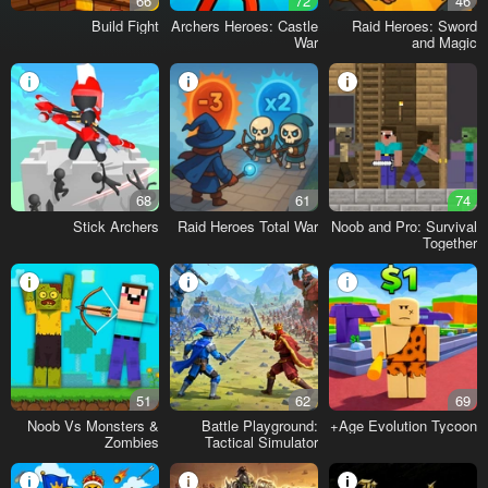
66
72
46
Build Fight
Archers Heroes: Castle
Raid Heroes: Sword
War
and Magic
68
61
74
Stick Archers
Raid Heroes Total War
Noob and Pro: Survival
Together
51
62
69
Noob Vs Monsters &
Battle Playground:
Age Evolution Tycoon+
Zombies
Tactical Simulator