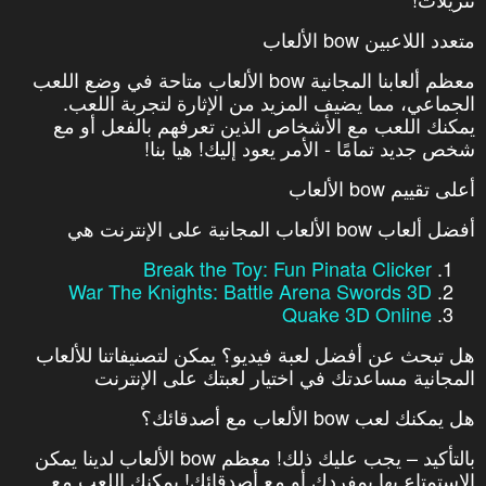
متعدد اللاعبين bow الألعاب
معظم ألعابنا المجانية bow الألعاب متاحة في وضع اللعب
الجماعي، مما يضيف المزيد من الإثارة لتجربة اللعب.
يمكنك اللعب مع الأشخاص الذين تعرفهم بالفعل أو مع
شخص جديد تمامًا - الأمر يعود إليك! هيا بنا!
أعلى تقييم bow الألعاب
أفضل ألعاب bow الألعاب المجانية على الإنترنت هي
Break the Toy: Fun Pinata Clicker
War The Knights: Battle Arena Swords 3D
Quake 3D Online
هل تبحث عن أفضل لعبة فيديو؟ يمكن لتصنيفاتنا للألعاب
المجانية مساعدتك في اختيار لعبتك على الإنترنت
هل يمكنك لعب bow الألعاب مع أصدقائك؟
بالتأكيد – يجب عليك ذلك! معظم bow الألعاب لدينا يمكن
الاستمتاع بها بمفردك أو مع أصدقائك! يمكنك اللعب مع