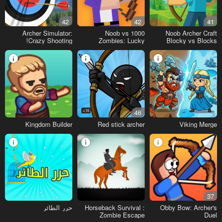
42
42
41
Archer Simulator:
Noob vs 1000
Noob Archer Craft
Crazy Shooting!
Zombies: Lucky
Blocky vs Blocks
Blocks
Monsters
16+
46
Kingdom Builder
Red stick archer
Viking Merge
37
Obby Bow: Archer's
Horseback Survival :
حرر الطائر
Zombie Escape
Duel