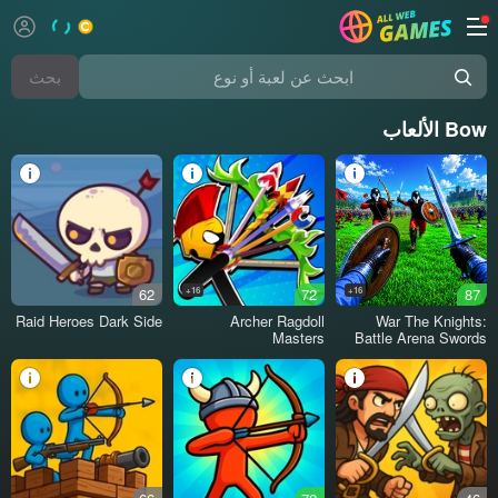
بحث
ابحث عن لعبة أو نوع
Bow الألعاب
62
16+
72
16+
87
Raid Heroes Dark Side
Archer Ragdoll
War The Knights:
Masters
Battle Arena Swords
3D