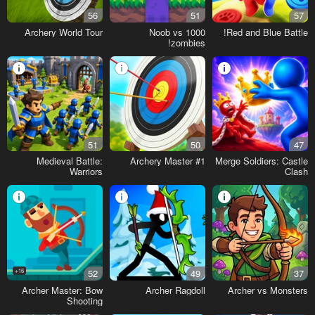
56
51
57
Archery World Tour
Noob vs 1000
Red and Blue Battle!
zombies!
51
50
47
Medieval Battle:
#1 Archery Master
Merge Soldiers: Castle
Warriors
Clash
16+
52
49
37
Archer Master: Bow
Archer Ragdoll
Archer vs Monsters
Shooting