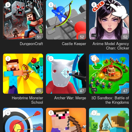
51
52
18+
52
DungeonCraft
Castle Keeper
Anime Model Agency
Chan: Clicker
45
47
16+
47
Herobrine Monster
Archer War: Merge
3D Sandbox: Battle of
School
the Kingdoms