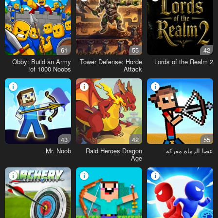
61
55
42
Obby: Build an Army
Tower Defense: Horde
Lords of the Realm 2
of 1000 Noobs!
Attack
43
42
55
عصا الرماة معركة
Raid Heroes Dragon
Mr. Noob
Age