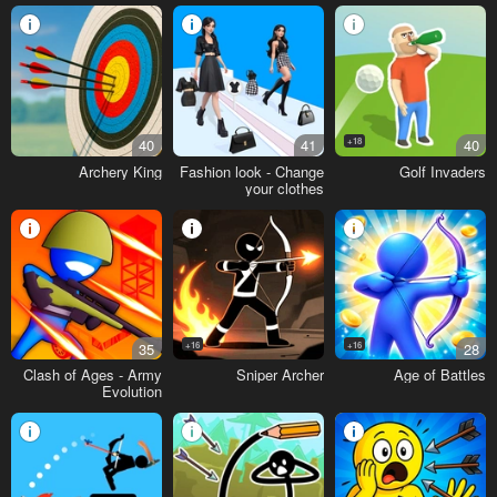
40
41
18+
40
Archery King
Fashion look - Change
Golf Invaders
your clothes
35
16+
16+
28
Clash of Ages - Army
Sniper Archer
Age of Battles
Evolution