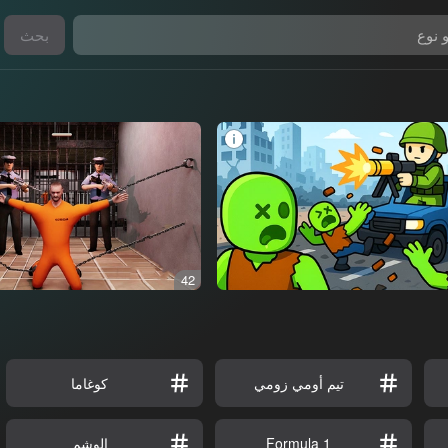
بحث
42
تيم أومي زومي
كوغاما
Formula 1
الوشم