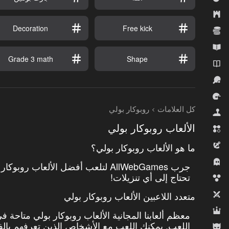
الاستراتيجية
Decoration
Free kick
الاقتصاد
التعليمية
Grade 3 math
Shape
الروايات
الرياضة
السباقات
كل العلامات
روبوكار بولي
المحاكيات
الألعاب روبوكار بولي
المطابقة الثلاثية
المغامرة
ما هو الألعاب روبوكار بولي؟
رعب
جرب AllWebGames لتلعب أفضل الألعاب 
تحتاج إلى أي تنزيلات!
قاذفات الفقاعات
لاعبان
متعدد اللاعبين الألعاب روبوكار بولي
لعب الأدوار
معظم ألعابنا المجانية الألعاب روبوكار بولي متاحة 
اللعب. يمكنك اللعب مع الأشخاص الذين تعرفهم بالفعل
للأولاد