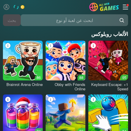
بحث
ابحث عن لعبة أو نوع
الألعاب روبلوكس
86
88
95
Brainrot Arena Online
Obby with Friends
Keyboard Escape: +1
Online
Speed