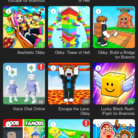
Escape for Brainrots
of Hell
72
73
Aesthetic Obby
Obby: Tower of Hell
Obby: Build a Bridge
for Brainrot
68
70
74
Voice Chat Online
Escape the Lava:
Lucky Block Rush:
Obby
Fight for Brainrots!