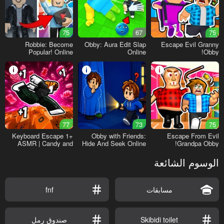
75
67
75
Robbie: Become
Obby: Aura Edit Slap
Escape Evil Granny
Popular! Online
Online
Obby!
77
73
75
+1 Keyboard Escape
Obby with Friends:
Escape From Evil
ASMR | Candy and
Hide And Seek Online
Grandpa Obby!
Chocolate!
الوسوم الشائعة
مسابقات
fnf
Skibidi toilet
صندوق رمل