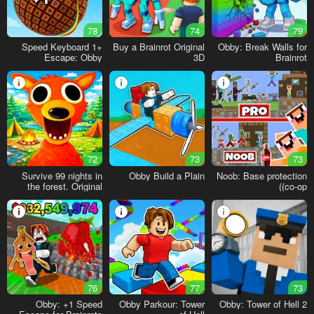
78
74
79
+1 Speed Keyboard
Buy a Brainrot Original
Obby: Break Walls for
Escape: Obby
3D
Brainrot
72
73
73
Survive 99 nights in
Obby Build a Plain
Noob: Base protection
the forest. Original
(co-op)
76
77
73
Obby: +1 Speed
Obby Parkour: Tower
Obby: Tower of Hell 2