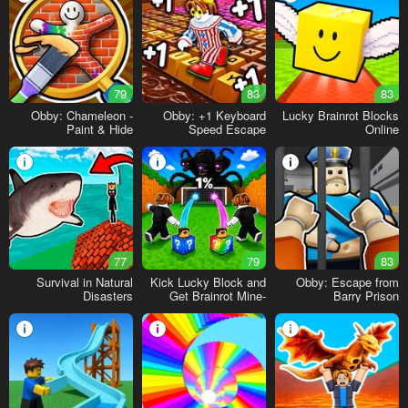
79
83
83
Obby: Chameleon -
Obby: +1 Keyboard
Lucky Brainrot Blocks
Paint & Hide
Speed Escape
Online
77
79
83
Survival in Natural
Kick Lucky Block and
Obby: Escape from
Disasters
Get Brainrot Mine-
Barry Prison
Mobs!