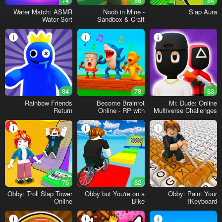
74
86
84
Water Match: ASMR
Noob in Mine -
Slap Aura
Water Sort
Sandbox & Craft
84
78
83
Rainbow Friends
Become Brainrot
Mr. Dude: Online
Return
Online - RP with
Multiverse Challenges
Friends!
76
82
Obby: Troll Slap Tower
Obby but You're on a
Obby: Paint Your
Online
Bike
Keyboard!