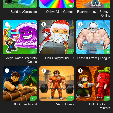
79
78
81
Build a Waterslide
Obby: Mini-Games
Brainrots Lava Survive
Online
79
77
73
Mega Water Brainrots
Duck Playground 3D
Fastest Swim | League
Online
75
77
82
Build an Island!
Prison Pump
Drill Blocks for
Brainrots