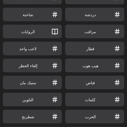
دردشة
شاحنة
مراقب
الروايات
قطار
لاعب واحد
هيب هوب
إلغاء الحظر
قناص
ستيك مان
كلمات
التلوين
الحرب
شطرنج