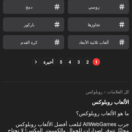
زومبي
دمج
تجاوزها
باركور
ألعاب ثلاثية الأبعاد
كرة القدم
1
2
3
4
5
أخيرة
كل العلامات
روبلوكس
الألعاب روبلوكس
ما هو الألعاب روبلوكس؟
جرب AllWebGames لتلعب أفضل الألعاب روبلوكس
مجانًا. تتوفر إصدارات للجوال والكمبيوتر المكتبي! لا تحتاج