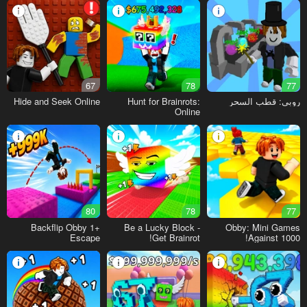
67
78
77
روبي: قطب السحر
Hunt for Brainrots:
Hide and Seek Online
Online
80
78
77
+1 Backflip Obby
Be a Lucky Block -
Obby: Mini Games
Escape
Get Brainrot!
Against 1000!