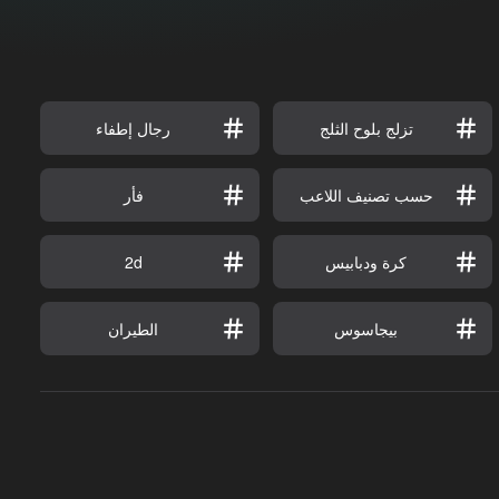
تزلج بلوح الثلج
رجال إطفاء
حسب تصنيف اللاعب
فأر
كرة ودبابيس
2d
بيجاسوس
الطيران