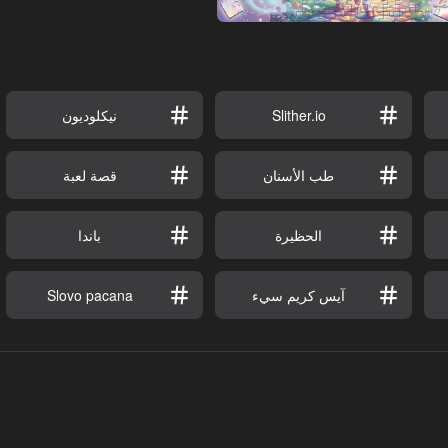
Slither.io
نيكلوديون
طب الأسنان
قصة لعبة
الحظيرة
باندا
آيس كريم سيء
Slovo pacana