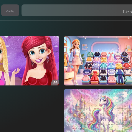
بحث
56