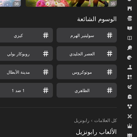
36
35
الاستراتيجية
الوسوم الشائعة
الاقتصاد
التعليمية
سوليتير الهرم
كيزي
الروايات
الرياضة
العصر الجليدي
روبوكار بولي
السباقات
المحاكيات
موتوكروس
مدينة الأبطال
المطابقة الثلاثية
المغامرة
الظاهري
1 ضد 1
رعب
قاذفات الفقاعات
لاعبان
كل العلامات
رابونزيل
لعب الأدوار
الألعاب رابونزيل
للأولاد