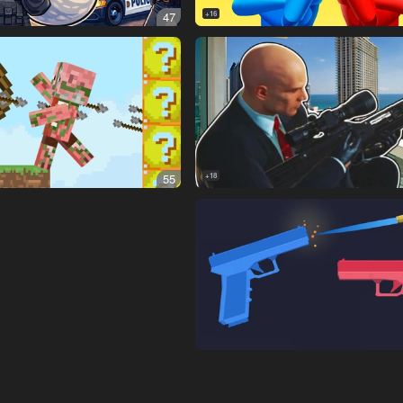
47
16+
55
18+