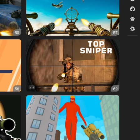
للبنات
مسابقات
ميدكور
60
57
56
18+
62