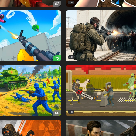
63
16+
72
16+
68
16+