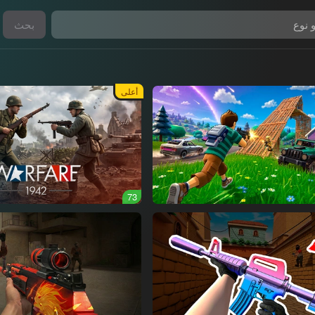
بحث
أعلى
73