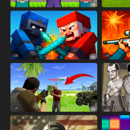
59
16+
60
16+
16+
59
16+