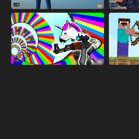
18+
56
18+
18+
56