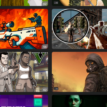
62
18+
56
16+
62
18+