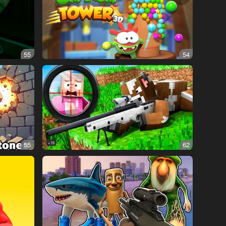
55
54
55
16+
62