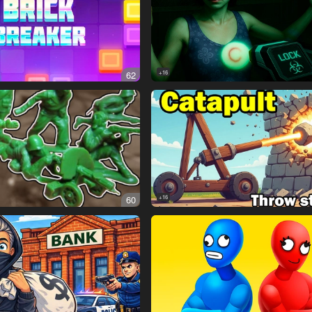
62
16+
60
16+