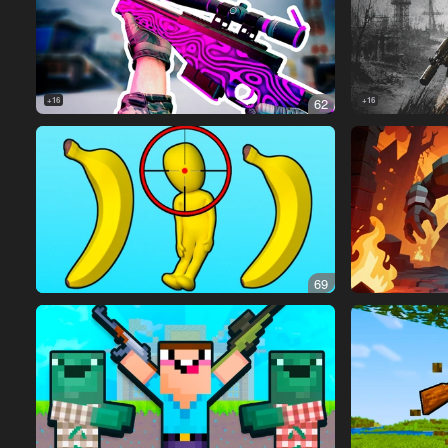
16+
62
16+
69