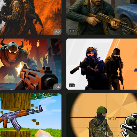
62
18+
64
18+