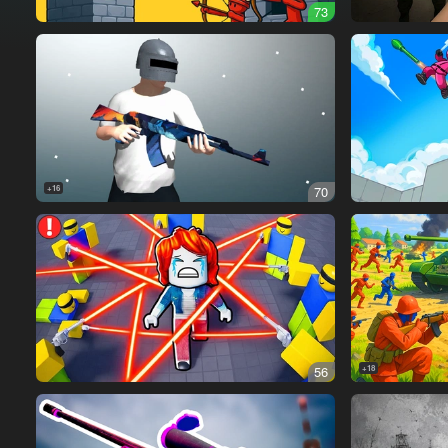
73
16+
70
56
18+