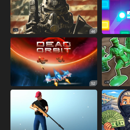
16+
46
52
18+