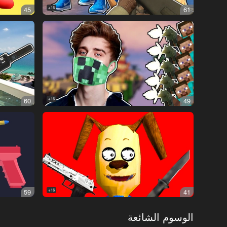
45
16+
61
60
16+
49
59
16+
41
الوسوم الشائعة