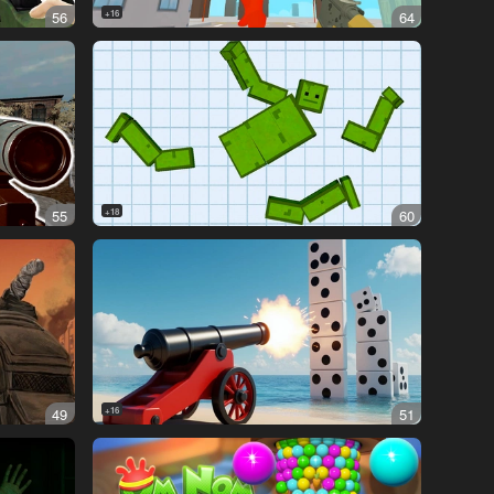
56
16+
64
55
18+
60
49
16+
51