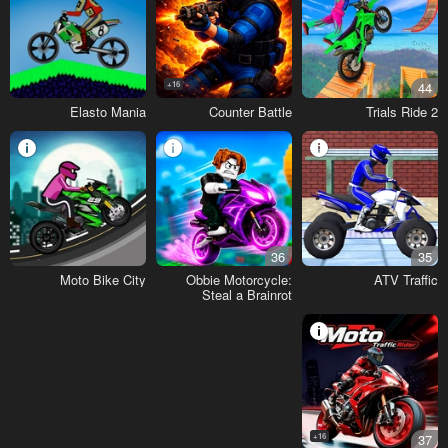
16+
44
Elasto Mania
Counter Battle
Trials Ride 2
36
35
Moto Bike City
Obbie Motorcycle:
ATV Traffic
Steal a Brainrot
16+
37