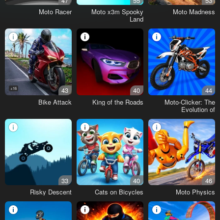
47
55
53
Moto Racer
Moto x3m Spooky
Moto Madness
Land
16+
43
40
44
Bike Attack
King of the Roads
Moto-Clicker: The
Evolution of
Motorcycles
33
40
46
Risky Descent
Cats on Bicycles
Moto Physics