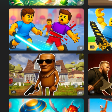
50
16+
58
16+
16+
43
16+