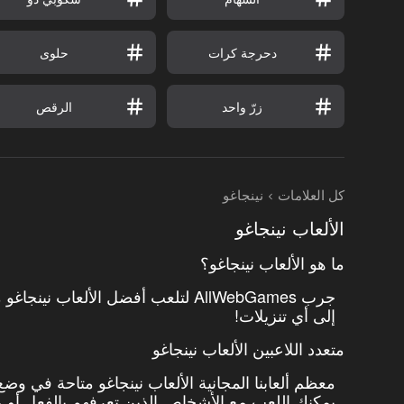
دحرجة كرات
حلوى
زرّ واحد
الرقص
كل العلامات
نينجاغو
الألعاب نينجاغو
ما هو الألعاب نينجاغو؟
جرب AllWebGames لتلعب أفضل الألعاب 
إلى أي تنزيلات!
متعدد اللاعبين الألعاب نينجاغو
معظم ألعابنا المجانية الألعاب نينجاغو متاحة في وض
يمكنك اللعب مع الأشخاص الذين تعرفهم بالفعل أو مع 