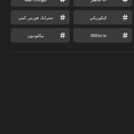
كيكوريكي
سترايك فورس كيتي
Slither.io
نيكلوديون