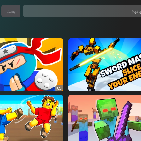
بحث
63