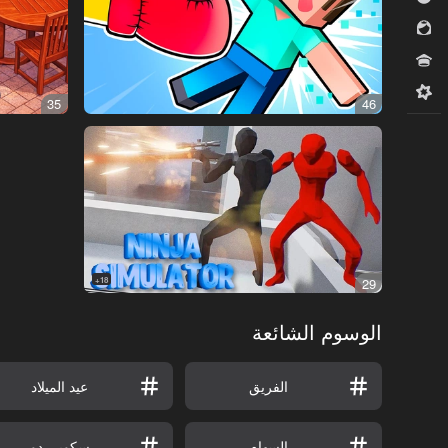
للبنات
مسابقات
ميدكور
35
46
18+
29
الوسوم الشائعة
الفريق
عيد الميلاد
السهام
سكوبي دو