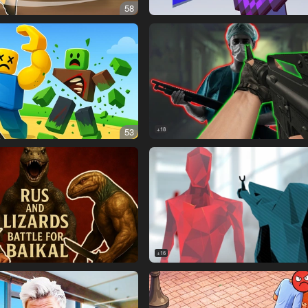
58
53
18+
16+