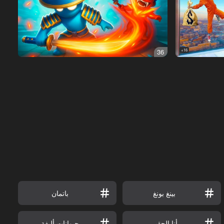
36
16+
بينغ بونغ
باتمان
أنا الحقير
حيوانات أليفة