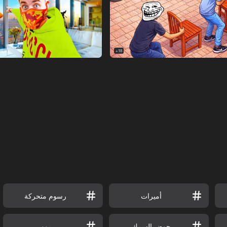
18+
أميرات
رسوم متحركة
حوض السمك
بوو