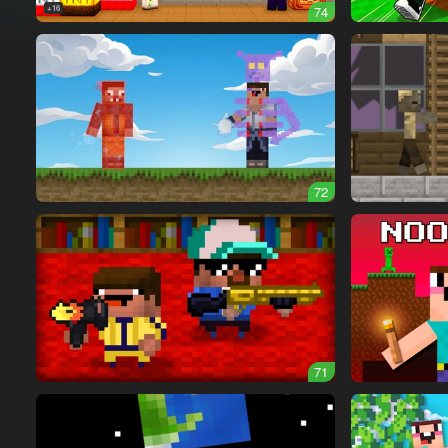
16+
74
72
71