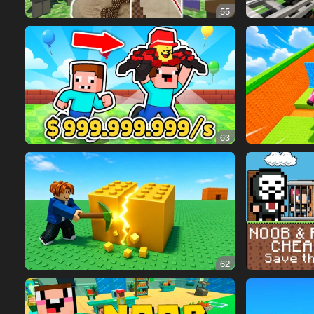
55
63
62