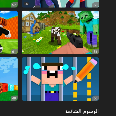
57
16+
58
61
51
49
50
الوسوم الشائعة