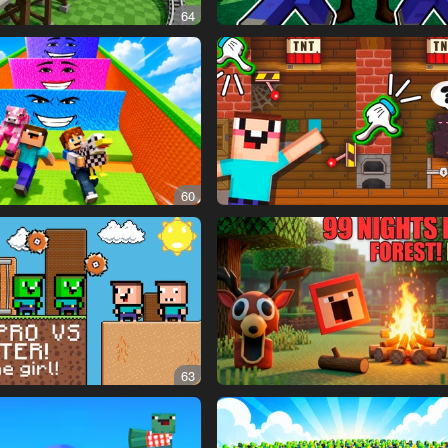
64
60
63