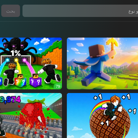
بحث
79