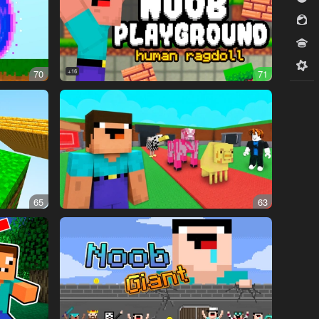
للبنات
مسابقات
ميدكور
70
16+
71
65
63