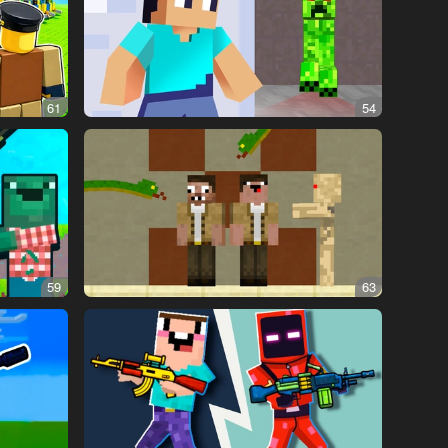
61
54
59
63