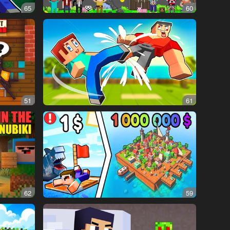
65
60
51
61
62
59