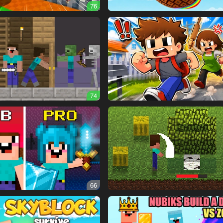
76
74
66