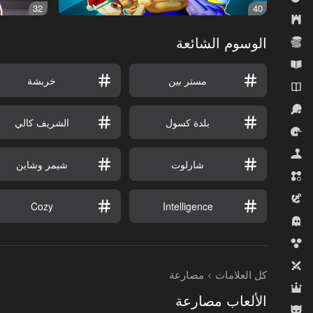
32
40
الاستراتيجية
الوسوم الشائعة
الاقتصاد
التعليمية
مستر بين
خربشة
الروايات
الرياضة
بلدة كسول
الشريف كالي
السباقات
المحاكيات
شارلوت
شيمر وشاين
المطابقة الثلاثية
المغامرة
Cozy
Intelligence
رعب
قاذفات الفقاعات
لاعبان
كل العلامات
مصارعة
لعب الأدوار
الألعاب مصارعة
للأولاد