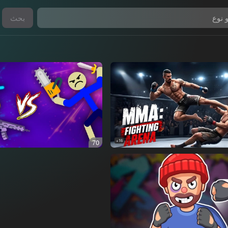
بحث
70
16+