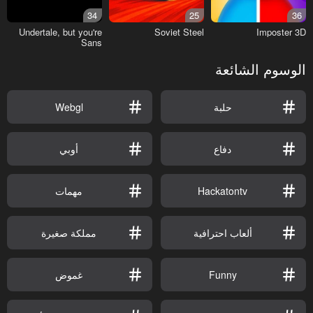
34
25
36
Undertale, but you're
Soviet Steel
Imposter 3D
Sans
الوسوم الشائعة
حلبة
Webgl
دفاع
أوبي
Hackatontv
مهمات
ألعاب احترافية
مملكة صغيرة
Funny
غموض