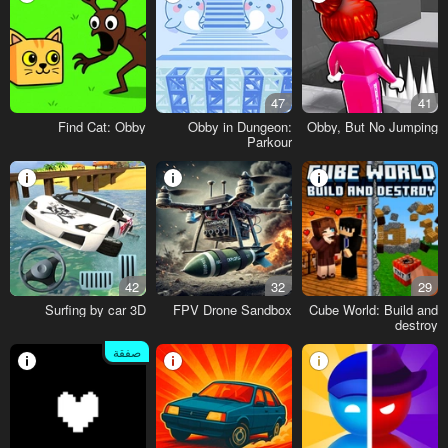
47
41
Find Cat: Obby
Obby in Dungeon:
Obby, But No Jumping
Parkour
42
32
29
Surfing by car 3D
FPV Drone Sandbox
Cube World: Build and
destroy
صفقة