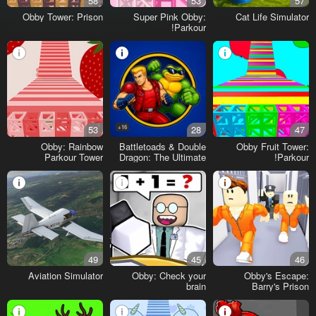
58
53
57
Obby Tower: Prison
Super Pink Obby:
Cat Life Simulator
Parkour!
53
16+
28
47
Obby: Rainbow
Battletoads & Double
Obby Fruit Tower:
Parkour Tower
Dragon: The Ultimate
Parkour!
Team
49
45
46
Aviation Simulator
Obby: Check your
Obby's Escape:
brain
Barry's Prison