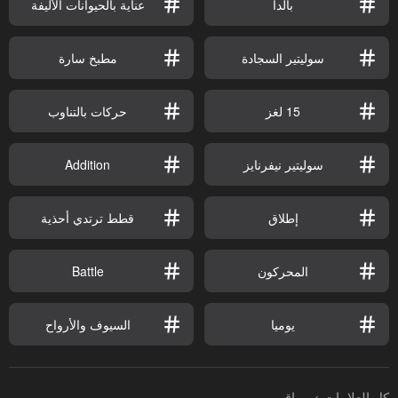
بالدا
عناية بالحيوانات الأليفة
سوليتير السجادة
مطبخ سارة
15 لغز
حركات بالتناوب
سوليتير نيفرنايز
Addition
إطلاق
قطط ترتدي أحذية
المحركون
Battle
يوميا
السيوف والأرواح
كل العلامات
مراقب