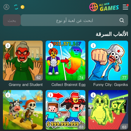
بحث
ابحث عن لعبة أو نوع
الألعاب السرقة
62
74
77
Granny and Student
Collect Brainrot Egg
Funny City: Gopniks
63
63