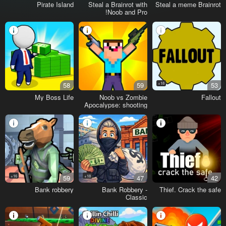
Pirate Island
Steal a Brainrot with
Steal a meme Brainrot
Noob and Pro!
58
59
18+
53
My Boss Life
Noob vs Zombie
Fallout
Apocalypse: shooting
pro
16+
59
18+
47
42
Bank robbery
Bank Robbery -
Thief. Crack the safe
Classic