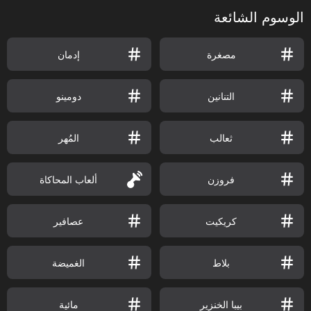
الوسوم الشائعة
مصغرة
إدمان
التنانين
دومينو
ثعالب
المُهر
فروزن
ألعاب المحاكاة
كريكيت
عصافير
بلاط
الغميضة
بيبا الخنزير
مائية