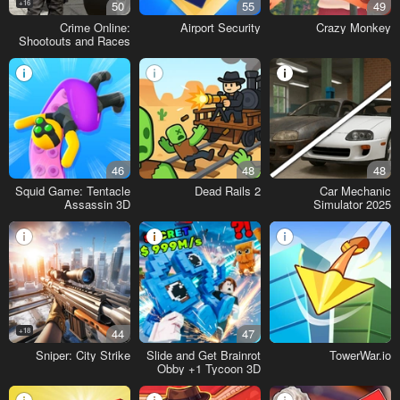
16+
50
55
49
Crime Online:
Airport Security
Crazy Monkey
Shootouts and Races
46
48
48
Squid Game: Tentacle
Dead Rails 2
Car Mechanic
Assassin 3D
Simulator 2025
18+
44
47
Sniper: City Strike
Slide and Get Brainrot
TowerWar.io
Obby +1 Tycoon 3D