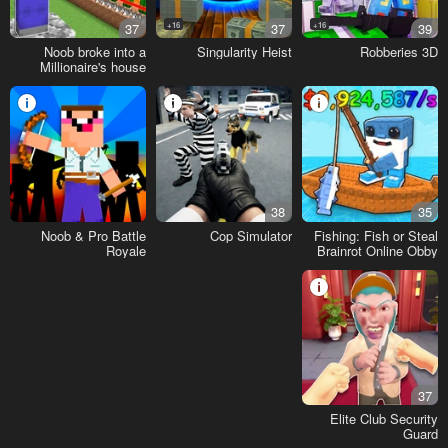
37
16+
37
16+
39
Noob broke into a
Singularity Heist
Robberies 3D
Millionaire's house
38
35
Noob & Pro Battle
Cop Simulator
Fishing: Fish or Steal
Royale
Brainrot Online Obby
37
Elite Club Security
Guard