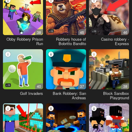
38
16+
45
16+
46
Obby Robbery Prison
Robbery house of
Casino robbery -
Run
Bobritto Bandito
Express
18+
40
37
38
Golf Invaders
Bank Robbery: San
Block Sandbox
Andreas
Playground