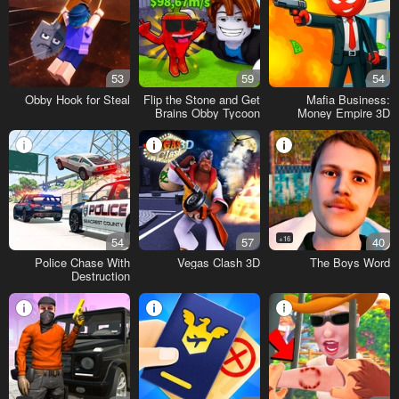
53
59
54
Obby Hook for Steal
Flip the Stone and Get
Mafia Business:
Brains Obby Tycoon
Money Empire 3D
3D
54
57
16+
40
Police Chase With
Vegas Clash 3D
The Boys Word
Destruction