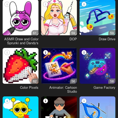
61
59
59
ASMR Draw and Color
DOP
Draw Drive
Sprunki and Dandy's
World
62
56
58
Color Pixels
Animator: Cartoon
Game Factory
Studio