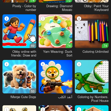
74
72
Pixely - Color by
Drawing: Diamond
Obby: Paint Your
number
Mosaic
Keyboard!
69
74
74
Obby online with
Yarn Weaving: Duck
Coloring Unlimited
friends: Draw and
Sort
Jump!
53
56
73
Coloring by Numbers.
أنقذ الكلب
Merge Cute Dogs!
Pixel House