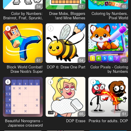
54
67
65
Color by Numbers:
Draw Mobs, Bloggers
Coloring by Numbers.
Brainrot, Fnaf, Sprunki,
and Mine Memes!
Pixel World
PvZ
61
64
63
Block World Combat!
DOP 6: Draw One Part
Color Pixels - Coloring
Draw Noob's Super
by Numbers
Punch!
18+
65
51
Beautiful Nonograms -
DOP Erase
Pranks for adults. DOP
Japanese crossword
puzzle