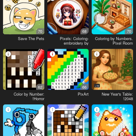
70
68
70
Save The Pets
Pixels: Coloring-
Coloring by Numbers.
embroidery by
Pixel Room
numbers
62
66
16+
Color by Number:
PixArt
New Year's Table:
Horror!
2048!