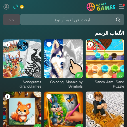
بحث
ابحث عن لعبة أو نوع
الألعاب الرسم
66
81
85
Nonograms
Coloring: Mosaic by
Sandy Jam: Sand
GrandGames
Symbols
Puzzle