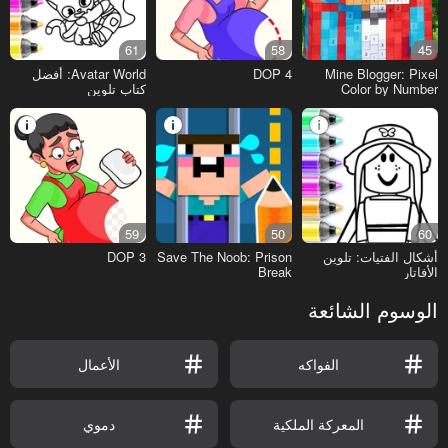
61
58
45
Mine Blogger: Pixel
DOP 4
Avatar World: أفضل
Color by Number
كتاب تلوين
59
50
60
أشكال الفتيات: تلوين
Save The Noob: Prison
DOP 3
الأفاتار
Break
الوسوم الشائعة
الفواكه
الأعمال
المعركة الملكية
دموي