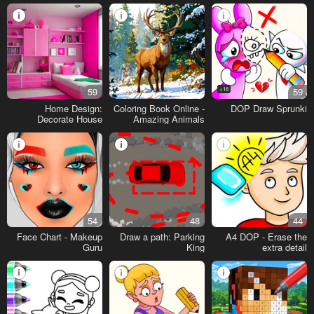
59
16+
59
Home Design:
Coloring Book Online -
DOP Draw Sprunki
Decorate House
Amazing Animals
54
48
44
Face Chart - Makeup
Draw a path: Parking
A4 DOP - Erase the
Guru
King
extra detail