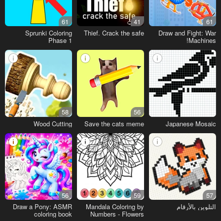
61
41
61
Sprunki Coloring
Thief. Crack the safe
Draw and Fight: War
Phase 1
Machines!
58
56
Wood Cutting
Save the cats meme
Japanese Mosaic
56
59
57
التلوين بالأرقام
Mandala Coloring by
Draw a Pony: ASMR
coloring book
Numbers - Flowers