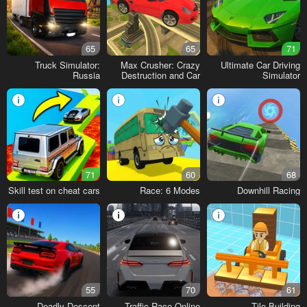
65
65
71
Truck Simulator:
Max Crusher: Crazy
Ultimate Car Driving
Russia
Destruction and Car
Simulator
Crashes
71
60
68
Skill test on cheat cars
Race: 6 Modes
Downhill Racing
55
70
61
Deadly Descent
Traffic Race Online
Tile Building