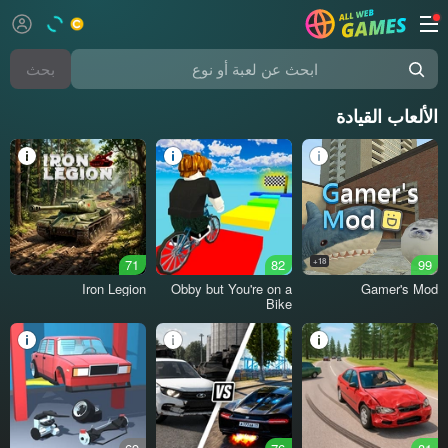
بحث
ابحث عن لعبة أو نوع
الألعاب القيادة
71
82
18+
99
Iron Legion
Obby but You're on a
Gamer's Mod
Bike