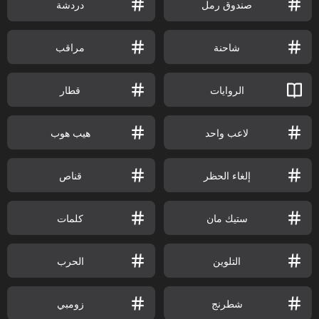
صندوق رمل
دردشة
شاحنة
مراقب
الروايات
قطار
لاعب واحد
هيب هوب
إلغاء الحظر
قناص
ستيك مان
كلمات
التلوين
الحرب
شطرنج
زومبي