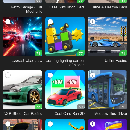
69
76
81
Retro Garage - Car
Case Simulator: Cars
Drive & Destroy Cars
Mechanic
74
77
71
Unlim Racing
Crafting fighting car out
نزول خطير لشخصين
of blocks
75
69
70
NSR Street Car Racing
Cool Cars Run 3D
Moscow Bus Driver