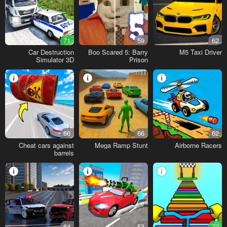
71
59
62
Car Destruction
Boo Scared 5: Barry
M5 Taxi Driver
Simulator 3D
Prison
66
66
62
Cheat cars against
Mega Ramp Stunt
Airborne Racers
barrels
64
53
72