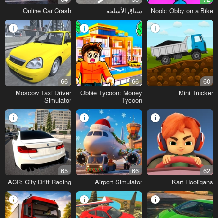
Noob: Obby on a Bike
سباق الأسلحة
Online Car Crash
66
66
60
Moscow Taxi Driver
Obbie Tycoon: Money
Mini Trucker
Simulator
Tycoon
65
66
62
ACR: City Drift Racing
Airport Simulator
Kart Hooligans