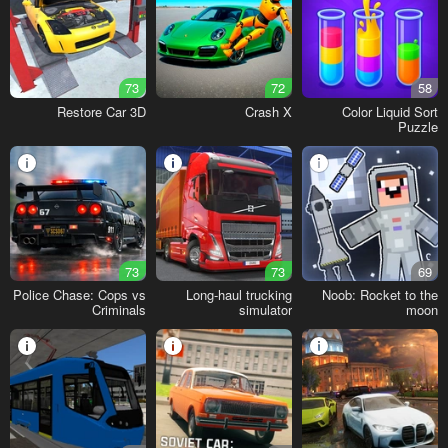
73
72
58
Restore Car 3D
Crash X
Color Liquid Sort
Puzzle
73
73
69
Police Chase: Cops vs
Long-haul trucking
Noob: Rocket to the
Criminals
simulator
moon