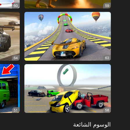
60
59
64
63
51
58
الوسوم الشائعة