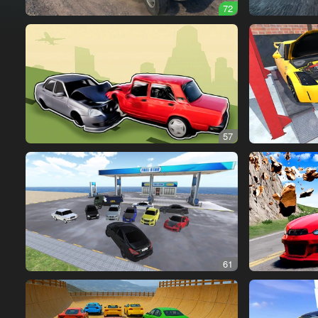
72
57
61