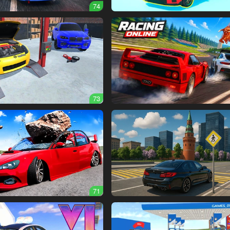
74
73
71