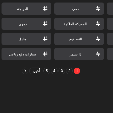
دمى
الدراجة
المعركة الملكية
دموي
القط توم
منازل
ذا سيمز
سيارات دفع رباعي
1
2
3
4
5
أخيرة