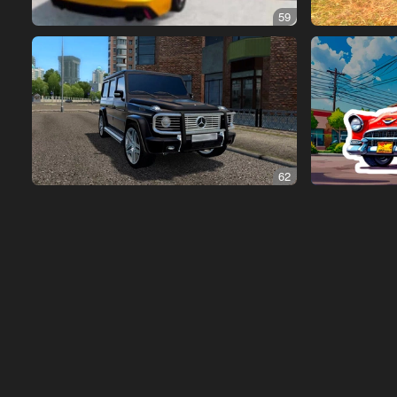
59
62