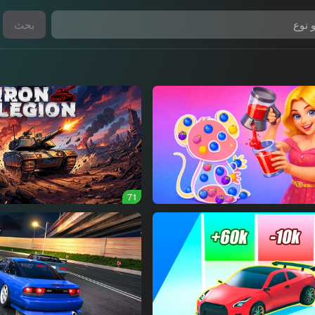
بحث
71