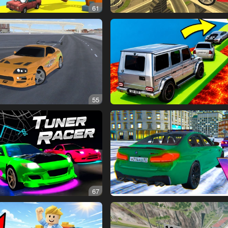
61
55
67