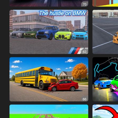
70
63
66