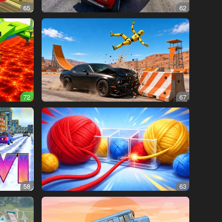
65
62
72
67
58
63