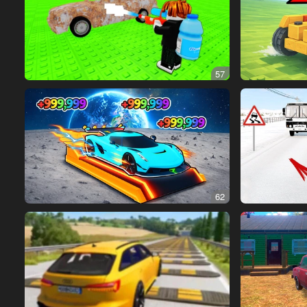
57
62