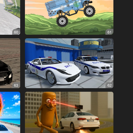
60
61
63
62