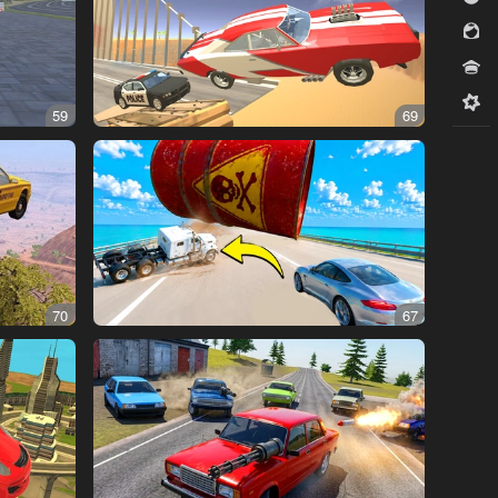
للبنات
مسابقات
ميدكور
59
69
70
67