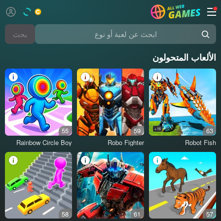
بحث
ابحث عن لعبة أو نوع
الألعاب المتحولون
55
59
16+
63
Rainbow Circle Boy
Robo Fighter
Robot Fish
58
61
57