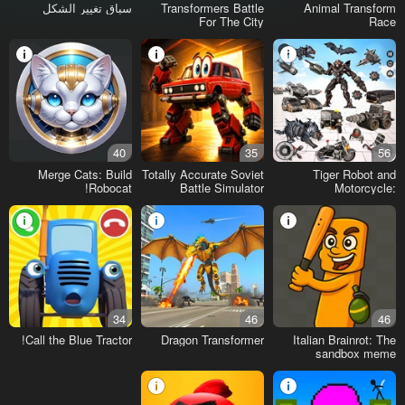
Animal Transform
Transformers Battle
سباق تغيير الشكل
For The City
Race
40
35
56
Merge Cats: Build
Totally Accurate Soviet
Tiger Robot and
Robocat!
Battle Simulator
Motorcycle:
Transformers
34
46
46
Call the Blue Tractor!
Dragon Transformer
Italian Brainrot: The
sandbox meme