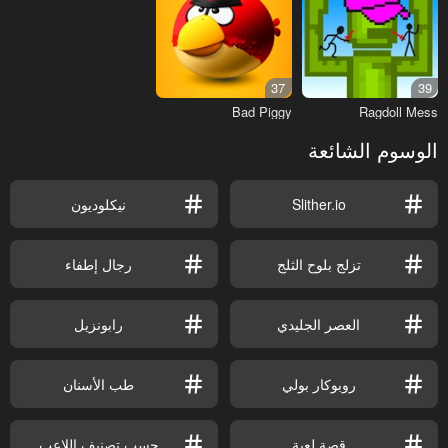
37
39
Bad Piggy
Ragdoll Mess
الوسوم الشائعة
Slither.io
نيكلوديون
تزلج بلوح الثلج
رجال إطفاء
العصر الجليدي
رابونزيل
روبوكار بولي
طب الأسنان
قصة لعبة
حسب تصنيف اللاعب