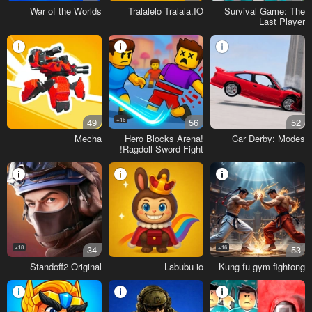
War of the Worlds
Tralalelo Tralala.IO
Survival Game: The
Last Player
49
16+
56
52
Mecha
Hero Blocks Arena!
Car Derby: Modes
Ragdoll Sword Fight!
18+
34
16+
53
Standoff2 Original
Labubu io
Kung fu gym fightong