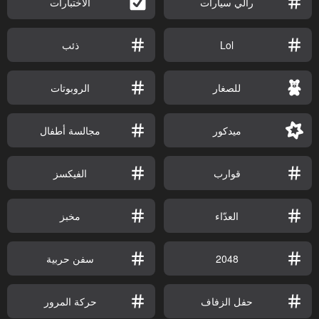
رالي سيارات
الاختبارات
Lol
ذئب
للصغار
الروبوتات
ميدكور
مجالسة أطفال
قوارب
الفيكسز
العدّاء
مخبز
2048
سفن حربية
حفل الزفاف
حركة المرور