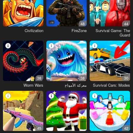
16+
48
44
Civilization
FireZone
Survival Game: The
Guard
38
38
30
Survival Cars: Modes
معركة الأمواج
Worm Wars
45
42