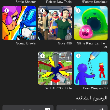
Battle Shooter
Roblix: New Trials
Robby: Knockout!
33
41
Squad Brawls
456 Guys
Slime King: Eat them
all!
36
38
WHIRLPOOL Hole
Draw Weapon 3D
الوسوم الشائعة