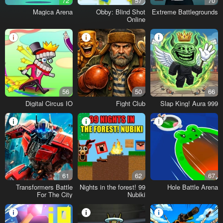
72
57
70
Magica Arena
Obby: Blind Shot
Extreme Battlegrounds
Online
56
50
66
Digital Circus IO
Fight Club
Slap King! Aura 999
61
62
67
Transformers Battle
99 Nights in the forest!
Hole Battle Arena
For The City
Nubiki