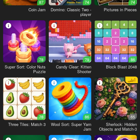
87
18+
74
74
Coin Jam
Domino: Classic Two -
Pictures in Pieces
player
78
79
86
Super Sort: Color Nuts
Candy Clear: Kitten
Block Blast 2048
Puzzle
Shooter
أعلى
78
86
65
Three Tiles: Match 3
Wool Sort: Super Yarn
Sherlock: Hidden
Jam
Objects and Match-3
Puzzles