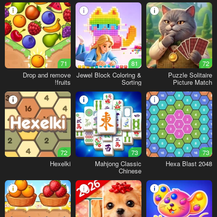
71
81
72
Drop and remove
Jewel Block Coloring &
Puzzle Solitaire
fruits!
Sorting
Picture Match
72
73
73
Hexelki
Mahjong Classic
Hexa Blast 2048
Chinese