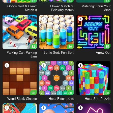
81
82
83
Goods Sort & Clear:
Flower Match 3:
Mahjong: Train Your
Match 3
Relaxing Match
Mind
82
86
85
Parking Car: Parking
Bottle Sort: Fun Sort
Arrow Out
Jam
78
80
83
Wood Block Classic
Hexa Block 2048
Hexa Sort Puzzle