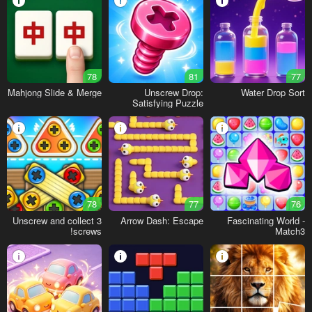
78
81
77
Mahjong Slide & Merge
Unscrew Drop:
Water Drop Sort
Satisfying Puzzle
78
77
76
Unscrew and collect 3
Arrow Dash: Escape
Fascinating World -
screws!
Match3