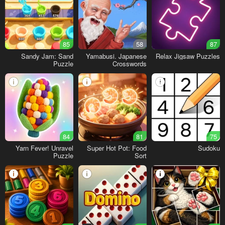
85
58
87
Sandy Jam: Sand
Yamabusi. Japanese
Relax Jigsaw Puzzles
Puzzle
Crosswords
84
81
75
Yarn Fever! Unravel
Super Hot Pot: Food
Sudoku
Puzzle
Sort