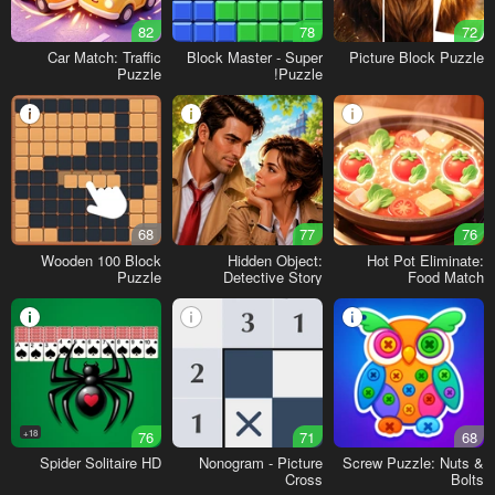
82
78
72
Car Match: Traffic
Block Master - Super
Picture Block Puzzle
Puzzle
Puzzle!
68
77
76
Wooden 100 Block
Hidden Object:
Hot Pot Eliminate:
Puzzle
Detective Story
Food Match
18+
76
71
68
Spider Solitaire HD
Nonogram - Picture
Screw Puzzle: Nuts &
Cross
Bolts