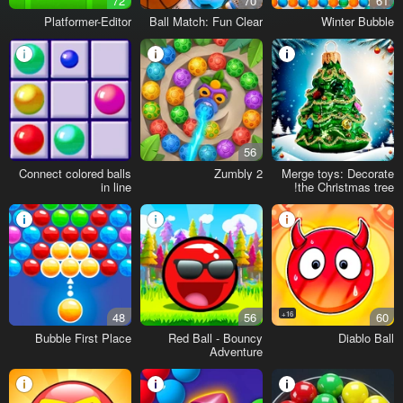
72
70
61
Platformer-Editor
Ball Match: Fun Clear
Winter Bubble
56
Connect colored balls
Zumbly 2
Merge toys: Decorate
in line
the Christmas tree!
48
56
16+
60
Bubble First Place
Red Ball - Bouncy
Diablo Ball
Adventure