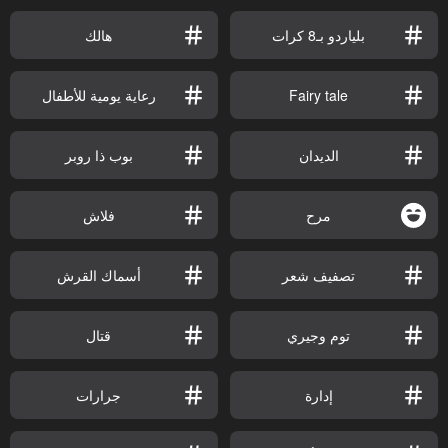
بلياردو بـ8 كرات
هالك
Fairy tale
رعاية يومية للأطفال
الديدان
بوب ذا روبر
مرح
فلاش
تصفيف شعر
أسماك القرش
توم وجيري
قتال
إدارة
جرارات