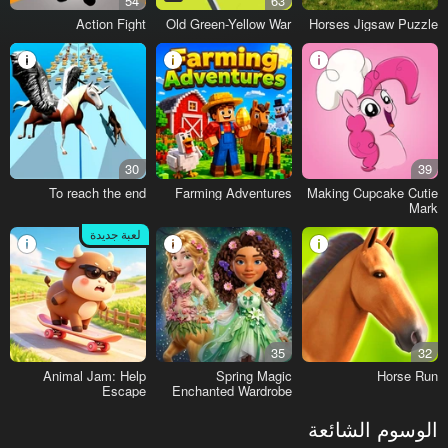
54
63
Action Fight
Old Green-Yellow War
Horses Jigsaw Puzzle
30
39
To reach the end
Farming Adventures
Making Cupcake Cutie
Mark
لعبة جديدة
35
32
Animal Jam: Help
Spring Magic
Horse Run
Escape
Enchanted Wardrobe
الوسوم الشائعة