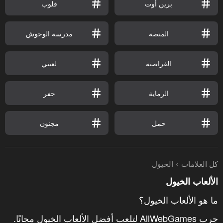
برين أوت
قلوب
المنصة
مدرسة الوحوش
القراصنة
لعبتي
الرماية
حفر
حمل
مجنون
كل العلامات
الخيول
الألعاب الخيول
ما هو الألعاب الخيول؟
جرب AllWebGames لتلعب أفضل الألعاب الخيول مجانًا.