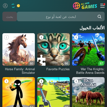
بحث
ابحث عن لعبة أو نوع
الألعاب الخيول
60
66
16+
87
Horse Family: Animal
Favorite Puzzles
War The Knights:
Simulator
Battle Arena Swords
3D
16+