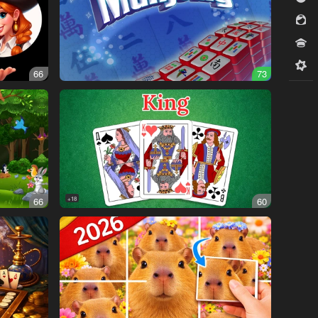
للبنات
مسابقات
ميدكور
66
73
66
18+
60