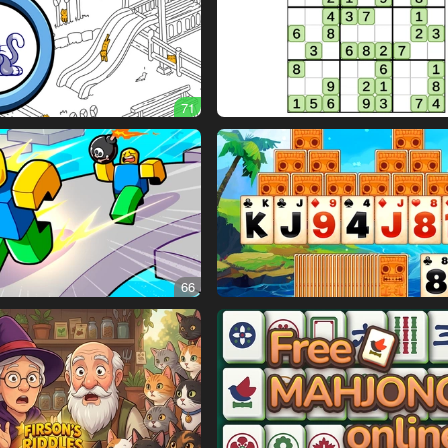
71
66