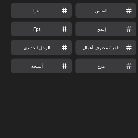
القناص
بيتزا
إيندي
Fps
تاجر / محترف أعمال
الرجل الحديدي
مرح
أسلحة