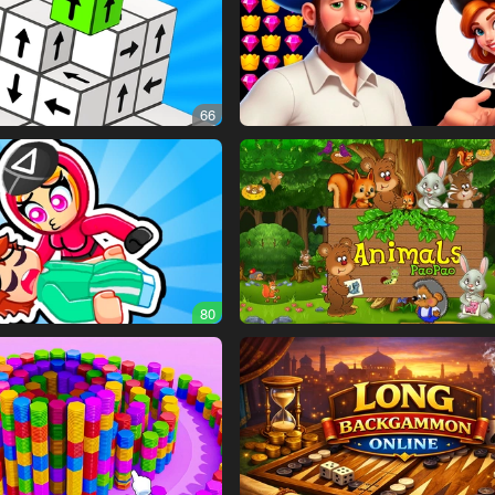
66
80