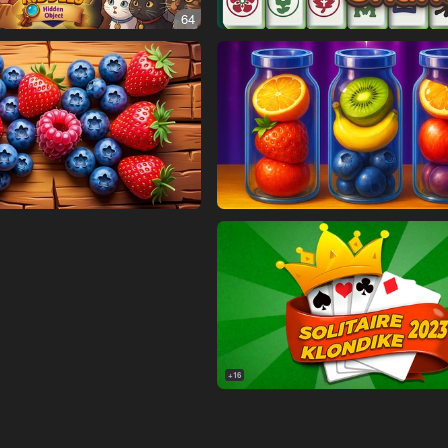
64
16+