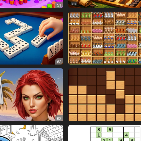
51
16+
63
62