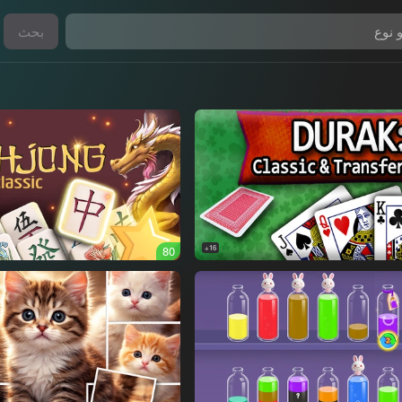
بحث
80
16+