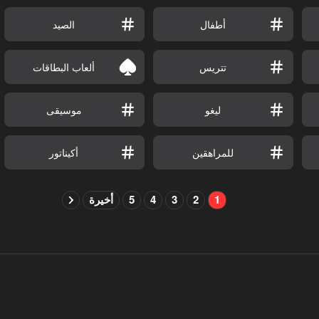
أطفال
الصيد
تتريس
ألعاب البطاقات
ليغو
موسيقى
للمراهقين
أكيناتور
1
2
3
4
5
أخيرة