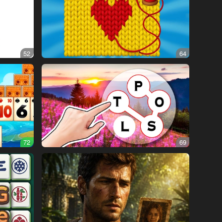
52
64
72
69