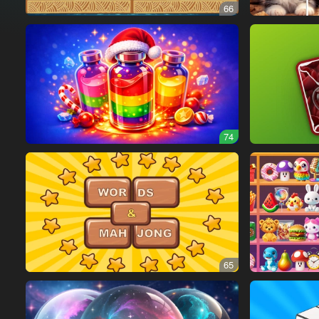
66
74
65