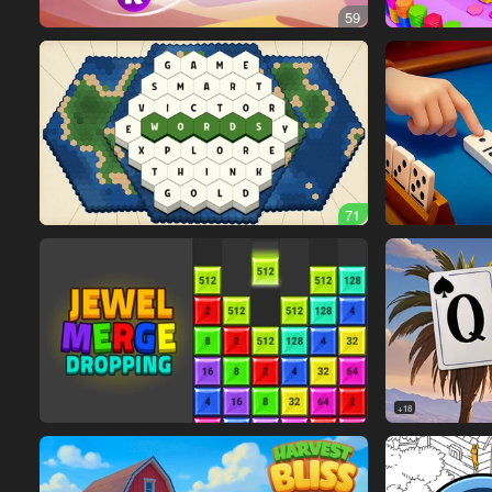
59
71
18+