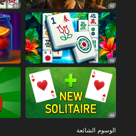
61
62
68
49
الوسوم الشائعة