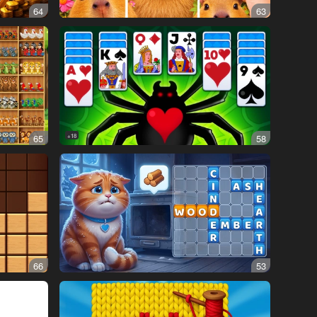
64
63
65
18+
58
66
53