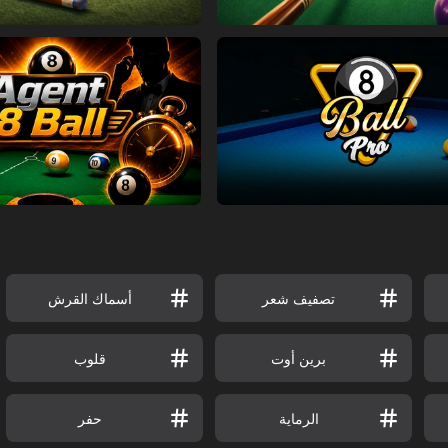
تصفيف شعر
أسماك القرش
برين أوت
قلوب
الرماية
حفر