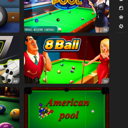
للبنات
مسابقات
ميدكور
56
46
30