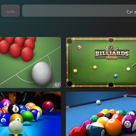
بحث
57