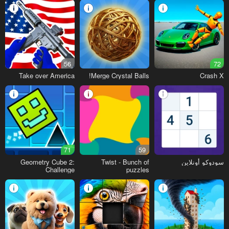
56
72
Take over America
Merge Crystal Balls!
Crash X
71
59
سودوكو أونلاين
Twist - Bunch of
Geometry Cube 2:
Challenge
puzzles