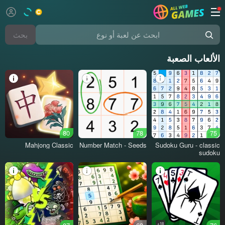
بحث
ابحث عن لعبة أو نوع
الألعاب الصعبة
80
78
75
Mahjong Classic
Number Match - Seeds
Sudoku Guru - classic
sudoku
18+