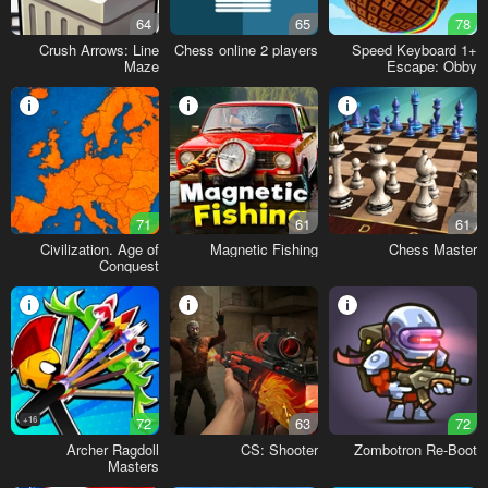
64
65
78
Crush Arrows: Line
Chess online 2 players
+1 Speed Keyboard
Maze
Escape: Obby
71
61
61
Civilization. Age of
Magnetic Fishing
Chess Master
Conquest
16+
72
63
72
Archer Ragdoll
CS: Shooter
Zombotron Re-Boot
Masters