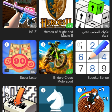
16+
67
74
66
تفكيك المكعب ثلاثي
Heroes of Might and
KS Z
الأبعاد
Magic II
16+
66
16+
77
Super Lotto
Enduro Cross
Sudoku Sensei
Motorsport