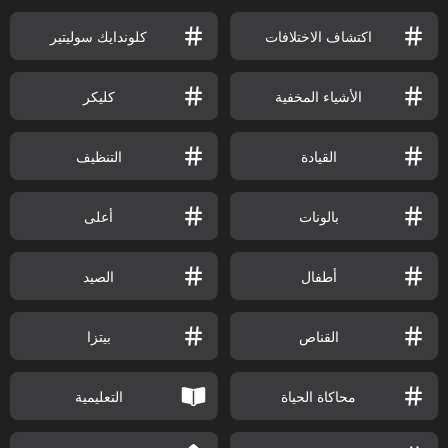
اكتشاف الاختلافات
كلوندايك سوليتير
الأشياء المخفية
كليكر
القيادة
التنظيف
بالونات
أعلى
أطفال
الصيد
القناص
بيتزا
محاكاة الحياة
التعليمية