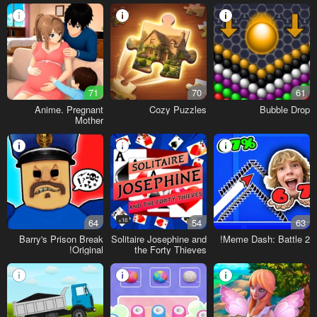
71
70
61
Anime. Pregnant
Cozy Puzzles
Bubble Drop
Mother
64
18+
54
63
Barry's Prison Break
Solitaire Josephine and
Meme Dash: Battle 2!
Original!
the Forty Thieves