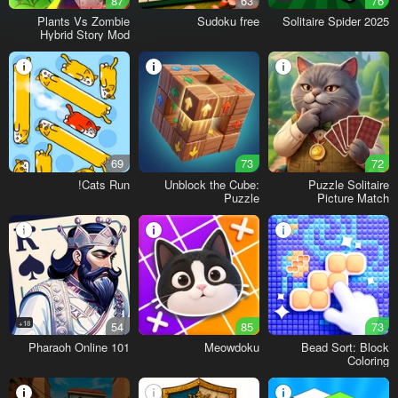
87
63
76
Plants Vs Zombie
Sudoku free
Solitaire Spider 2025
Hybrid Story Mod
69
73
72
Cats Run!
Unblock the Cube:
Puzzle Solitaire
Puzzle
Picture Match
18+
54
85
73
101 Pharaoh Online
Meowdoku
Bead Sort: Block
Coloring