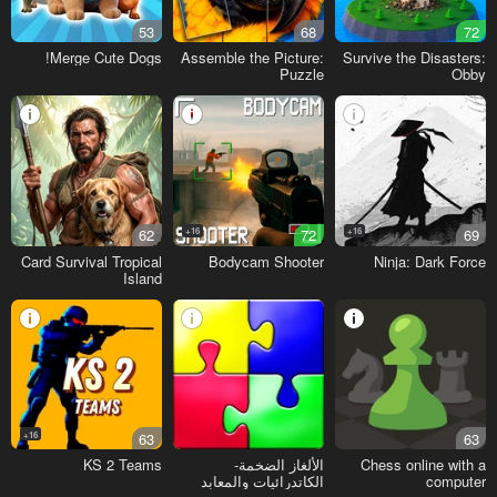
53
68
72
Merge Cute Dogs!
Assemble the Picture:
Survive the Disasters:
Puzzle
Obby
62
16+
72
16+
69
Card Survival Tropical
Bodycam Shooter
Ninja: Dark Force
Island
16+
63
63
Chess online with a
الألغاز الضخمة-
KS 2 Teams
computer
الكاتدرائيات والمعابد