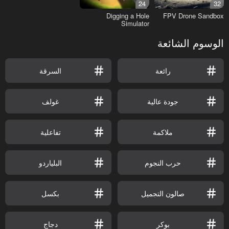
24
32
Digging a Hole
FPV Drone Sandbox
Simulator
الوسوم الشائعة
رائعة
السرقة
جودة عالية
غولف
ملاكمة
تفاعلية
حرب النجوم
البلياردو
صالون التجميل
بكسل
بوكر
دجاج