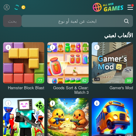
بحث
بحث عن لعبة أو نوع
الألعاب لعبتي
77
82
18+
99
Hamster Block Blast
Goods Sort & Clear:
Gamer's Mod
Match 3