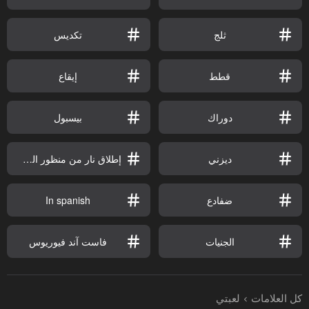
ثلج
تكديس
قطط
إيقاع
دوراك
بيسبول
ديزني
إطلاق نار من منظور الشخص الثالث
ضفادع
In spanish
الجنيات
فاست آند فيوريوس
كل العلامات
لعبتي