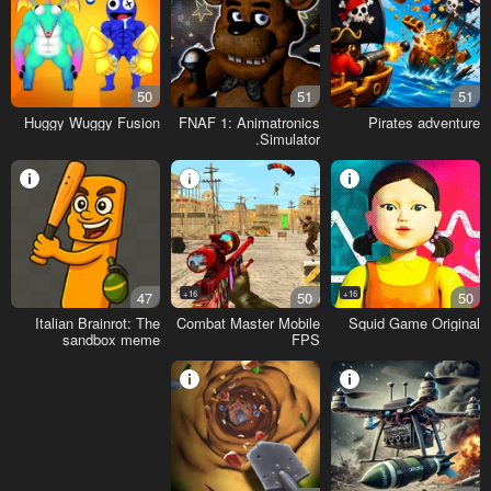
50
51
51
Huggy Wuggy Fusion
FNAF 1: Animatronics
Pirates adventure
Simulator.
47
16+
50
16+
50
Italian Brainrot: The
Combat Master Mobile
Squid Game Original
sandbox meme
FPS