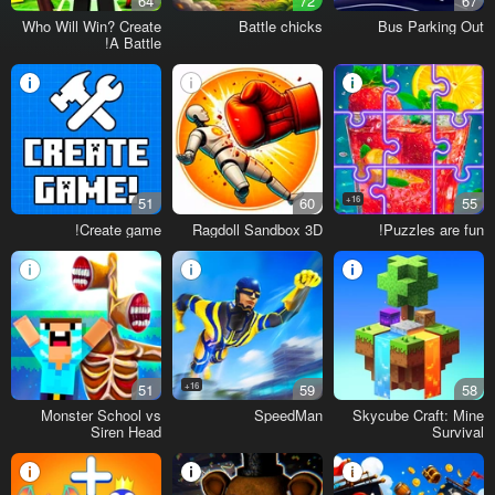
64
72
67
Who Will Win? Create
Battle chicks
Bus Parking Out
A Battle!
51
60
16+
55
Create game!
Ragdoll Sandbox 3D
Puzzles are fun!
51
16+
59
58
Monster School vs
SpeedMan
Skycube Craft: Mine
Siren Head
Survival