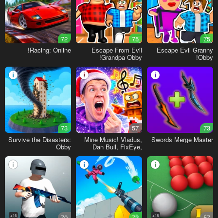
72
75
75
Racing: Online!
Escape From Evil
Escape Evil Granny
Grandpa Obby!
Obby!
73
57
73
Survive the Disasters:
Mine Music! Vladus,
Swords Merge Master
Obby
Dan Bull, FixEye,
FixPlay
16+
70
72
18+
57