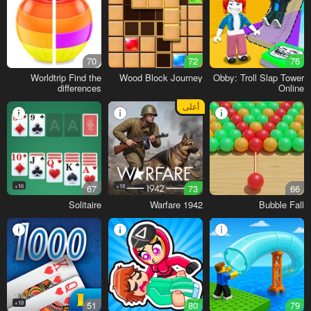
70
72
76
Worldtrip Find the
Wood Block Journey
Obby: Troll Slap Tower
differences
Online
أعلى
16+
67
18+
73
66
Solitaire
Warfare 1942
Bubble Fall
18+
51
80
79