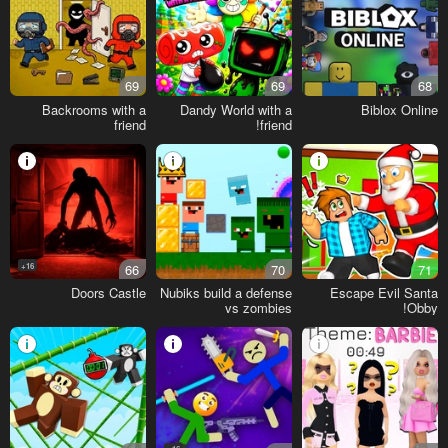
69
69
68
Backrooms with a
Dandy World with a
Biblox Online
friend
friend!
16+
66
70
71
Doors Castle
Nubiks build a defense
Escape Evil Santa
vs zombies
Obby!