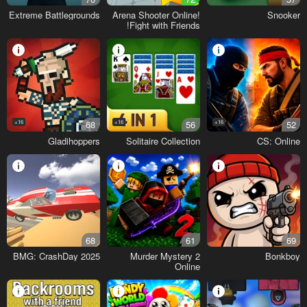
Extreme Battlegrounds
Arena Shooter Online!
Snooker
Fight with Friends!
16+
68
16+
56
16+
52
Gladihoppers
Solitaire Collection
CS: Online
68
61
69
BMG: CrashDay 2025
Murder Mystery 2
Bonkboy
Online