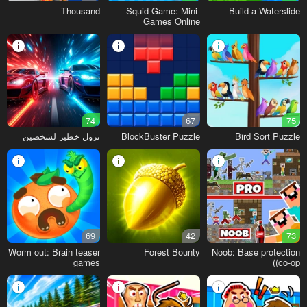
Thousand
Squid Game: Mini-
Build a Waterslide
Games Online
74
67
75
Bird Sort Puzzle
BlockBuster Puzzle
نزول خطير لشخصين
69
42
73
Worm out: Brain teaser
Forest Bounty
Noob: Base protection
games
(co-op)