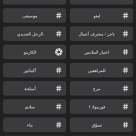
ليغو
موسيقى
تاجر / محترف أعمال
الرجل الحديدي
اختيار الملابس
الكازينو
للمراهقين
أكيناتور
مرح
أسلحة
فورمولا 1
سلايم
تسوّق
بناء