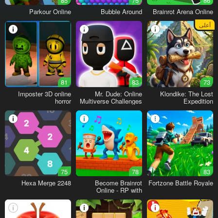
85
75
86
Parkour Online
Bubble Around
Brainrot Arena Online
أعلى
81
83
73
Imposter 3D online
Mr. Dude: Online
Klondike: The Lost
horror
Multiverse Challenges
Expedition
75
78
83
2248 Hexa Merge
Become Brainrot
Fortzone Battle Royale
Online - RP with
Friends!