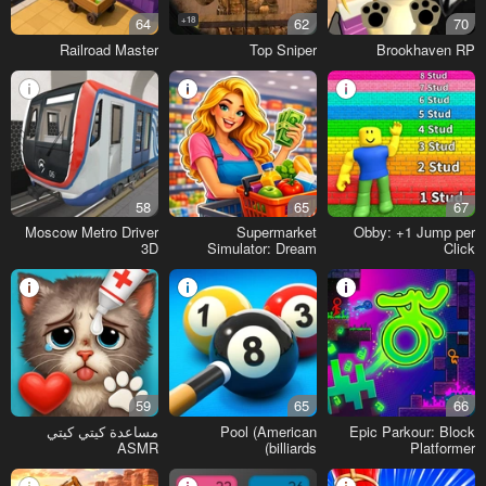
64
18+
62
70
Railroad Master
Top Sniper
Brookhaven RP
58
65
67
Moscow Metro Driver
Supermarket
Obby: +1 Jump per
3D
Simulator: Dream
Click
Store
59
65
66
Epic Parkour: Block
Pool (American
مساعدة كيتي كيتي
ASMR
billiards)
Platformer