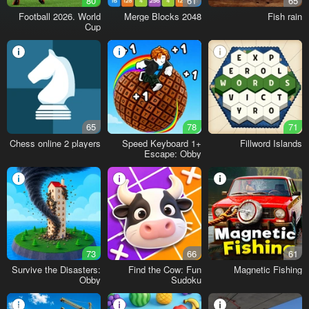
80
61
65
Football 2026. World
2048 Merge Blocks
Fish rain
Cup
65
78
71
Chess online 2 players
+1 Speed Keyboard
Fillword Islands
Escape: Obby
73
66
61
Survive the Disasters:
Find the Cow: Fun
Magnetic Fishing
Obby
Sudoku