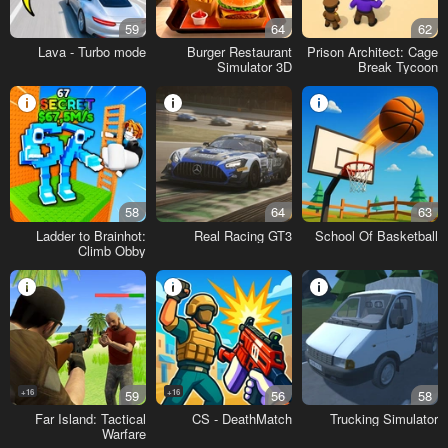
59
64
62
Lava - Turbo mode
Burger Restaurant
Prison Architect: Cage
Simulator 3D
Break Tycoon
58
64
63
Ladder to Brainhot:
Real Racing GT3
School Of Basketball
Climb Obby
16+
59
16+
56
58
Far Island: Tactical
CS - DeathMatch
Trucking Simulator
Warfare