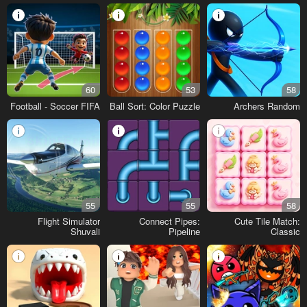
60
53
58
Football - Soccer FIFA
Ball Sort: Color Puzzle
Archers Random
55
55
58
Flight Simulator
Connect Pipes:
Cute Tile Match:
Shuvali
Pipeline
Classic