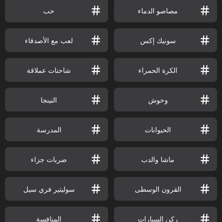
مصاصو الدماء
حب
سونيك إكس
لعب مع الأصدقاء
الكرة الحمراء
شاحنات عملاقة
وحوش
النينجا
الحيوانات
المدرسة
ماشا والدب
ضربات جزاء
القرون الوسطى
سوليتير فري سيل
ركن السيارات
المنافسة