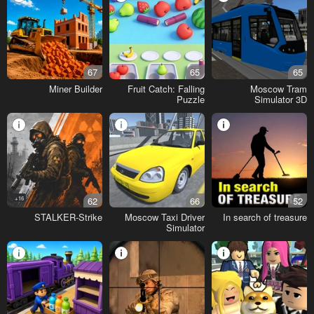
67
65
65
Miner Builder
Fruit Catch: Falling
Moscow Tram
Puzzle
Simulator 3D
16+
62
66
52
STALKER-Strike
Moscow Taxi Driver
In search of treasure
Simulator