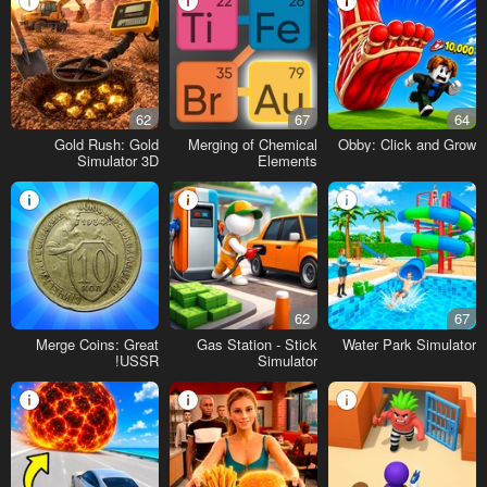
62
67
64
Gold Rush: Gold
Merging of Chemical
Obby: Click and Grow
Simulator 3D
Elements
62
67
Merge Coins: Great
Gas Station - Stick
Water Park Simulator
USSR!
Simulator