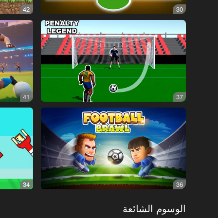
42
30
41
37
34
36
الوسوم الشائعة