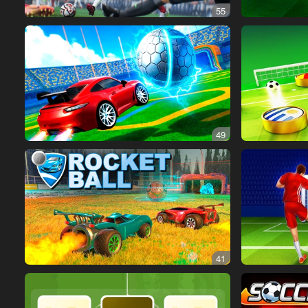
55
49
41