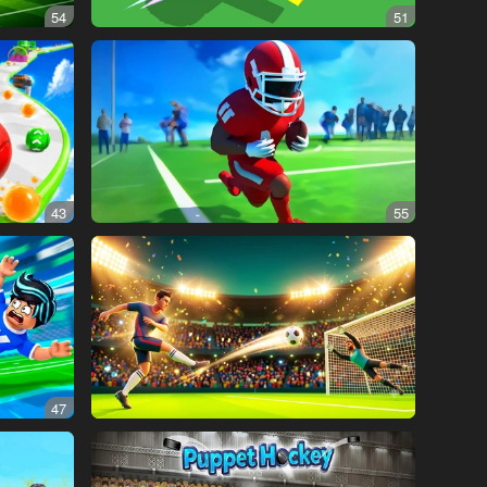
54
51
43
55
47