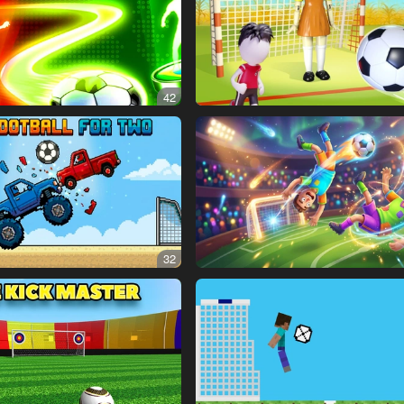
42
32