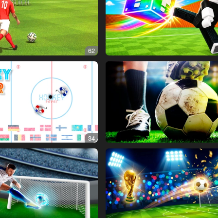
62
34