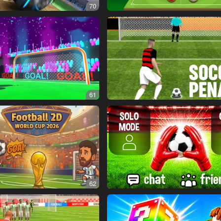
70
61
62