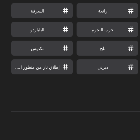
رائعة
السرقة
حرب النجوم
البلياردو
ثلج
تكديس
ديزني
إطلاق نار من منظور الشخص الثالث