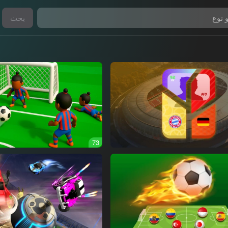
بحث
73