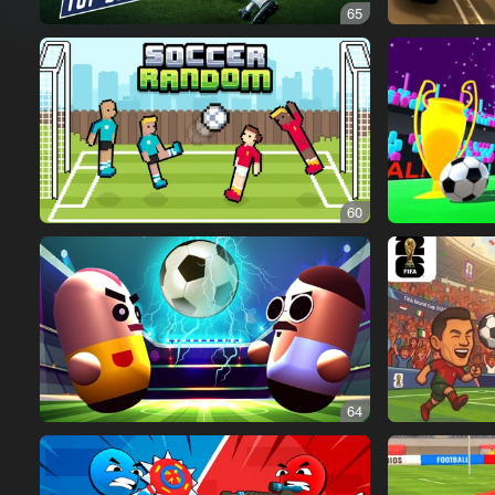
65
60
64