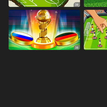
38
38