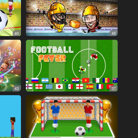
40
45
43
37