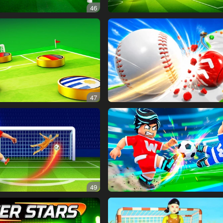
46
47
49