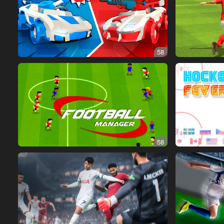
58
58