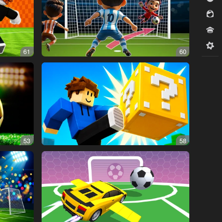
للبنات
مسابقات
ميدكور
61
60
53
58