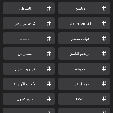
دولفين
الشاطئ
Game jam 21
فارت برازرس
غولف مصغر
ماسيانيا
مراهقو التايتنز
مستر بين
خربشة
فيدجيت سبينر
فريزل فراز
الألعاب الأولمبية
Goku
بلدة كسول