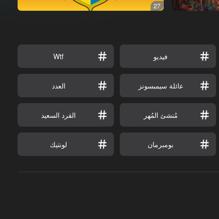
27
فيديو
Wtf
عائلة سيمبسونز
العدد
مُنشئ المُهر
القرد السعيد
بومبرمان
لونتيك