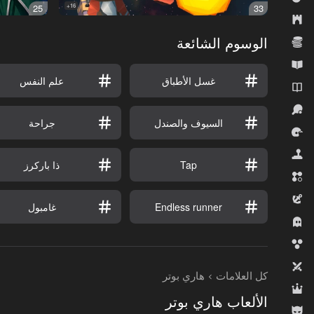
25
16+
33
الاستراتيجية
الوسوم الشائعة
الاقتصاد
التعليمية
غسل الأطباق
علم النفس
الروايات
الرياضة
السيوف والصندل
جراحة
السباقات
المحاكيات
Tap
ذا باركرز
المطابقة الثلاثية
المغامرة
Endless runner
غامبول
رعب
قاذفات الفقاعات
لاعبان
كل العلامات
هاري بوتر
لعب الأدوار
الألعاب هاري بوتر
للأولاد